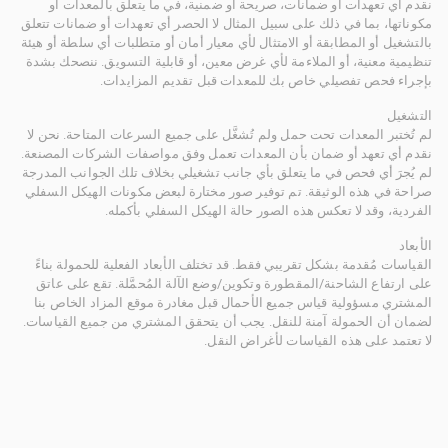
نقدم أي تعهدات أو ضمانات، صريحة أو ضمنية، في ما يتعلق بالمعدات أو
مكوناتها، بما في ذلك على سبيل المثال لا الحصر أي تعهدات أو ضمانات تتعلق
بالتشغيل أو المطابقة أو الامتثال لأي معيار أمان أو متطلبات أي سلطة أو هيئة
تنظيمية معنية، أو الملاءمة لأي غرض معين، أو قابلية التسويق. ننصحك بشدة
بإجراء فحص تفصيلي خاص بك للمعدات قبل تقديم المزايدات.
التشغيل
لم تُختبر المعدات تحت حمل ولم تُشغَّل على جميع السرعات المتاحة. نحن لا
نقدم أي تعهد أو ضمان بأن المعدات تعمل وفق مواصفات الشركات المصنعة.
لم يُجرَ أي فحص في ما يتعلق بأي جانب تشغيلي بخلاف تلك الجوانب المدرجة
صراحة في هذه الوثيقة. تم توفير صور مختارة لبعض مكونات الهيكل السفلي
الفردية، وقد لا تعكس هذه الصور حالة الهيكل السفلي بأكمله.
الأبعاد
القياسات مُقدمة بشكل تقريبي فقط. قد تختلف الأبعاد الفعلية للحمولة بناءً
على ارتفاع الشاحنة/المقطورة وتكوين/وضع الآلة المُحمَّلة. تقع على عاتق
المشتري مسؤولية قياس جميع الأحمال قبل مغادرة موقع المزاد الخاص بنا
لضمان أن الحمولة آمنة للنقل. يجب أن يتحقق المشتري من جميع القياسات.
لا تعتمد على هذه القياسات لأغراض النقل.