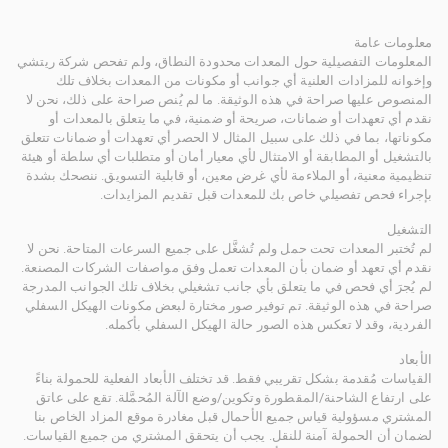
معلومات عامة
المعلومات التفصيلية حول المعدات محدودة النطاق، ولم تفحص شركة ريتشي
وإخوانه للمزادات العلنية أي جوانب أو مكونات من المعدات بخلاف تلك
المنصوص عليها صراحة في هذه الوثيقة. ما لم يُنص صراحة على ذلك، نحن لا
نقدم أي تعهدات أو ضمانات، صريحة أو ضمنية، في ما يتعلق بالمعدات أو
مكوناتها، بما في ذلك على سبيل المثال لا الحصر أي تعهدات أو ضمانات تتعلق
بالتشغيل أو المطابقة أو الامتثال لأي معيار أمان أو متطلبات أي سلطة أو هيئة
تنظيمية معنية، أو الملاءمة لأي غرض معين، أو قابلية التسويق. ننصحك بشدة
بإجراء فحص تفصيلي خاص بك للمعدات قبل تقديم المزايدات.
التشغيل
لم تُختبر المعدات تحت حمل ولم تُشغَّل على جميع السرعات المتاحة. نحن لا
نقدم أي تعهد أو ضمان بأن المعدات تعمل وفق مواصفات الشركات المصنعة.
لم يُجرَ أي فحص في ما يتعلق بأي جانب تشغيلي بخلاف تلك الجوانب المدرجة
صراحة في هذه الوثيقة. تم توفير صور مختارة لبعض مكونات الهيكل السفلي
الفردية، وقد لا تعكس هذه الصور حالة الهيكل السفلي بأكمله.
الأبعاد
القياسات مُقدمة بشكل تقريبي فقط. قد تختلف الأبعاد الفعلية للحمولة بناءً
على ارتفاع الشاحنة/المقطورة وتكوين/وضع الآلة المُحمَّلة. تقع على عاتق
المشتري مسؤولية قياس جميع الأحمال قبل مغادرة موقع المزاد الخاص بنا
لضمان أن الحمولة آمنة للنقل. يجب أن يتحقق المشتري من جميع القياسات.