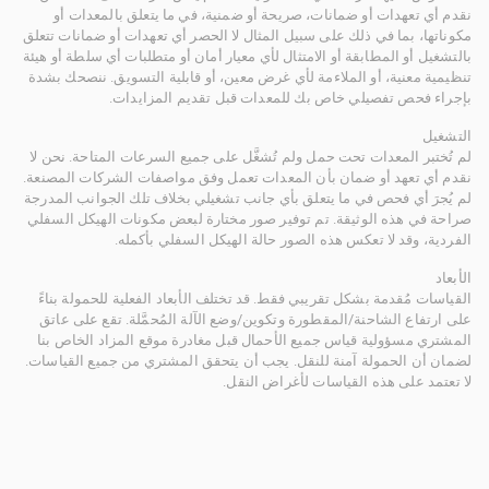
نقدم أي تعهدات أو ضمانات، صريحة أو ضمنية، في ما يتعلق بالمعدات أو
مكوناتها، بما في ذلك على سبيل المثال لا الحصر أي تعهدات أو ضمانات تتعلق
بالتشغيل أو المطابقة أو الامتثال لأي معيار أمان أو متطلبات أي سلطة أو هيئة
تنظيمية معنية، أو الملاءمة لأي غرض معين، أو قابلية التسويق. ننصحك بشدة
بإجراء فحص تفصيلي خاص بك للمعدات قبل تقديم المزايدات.
التشغيل
لم تُختبر المعدات تحت حمل ولم تُشغَّل على جميع السرعات المتاحة. نحن لا
نقدم أي تعهد أو ضمان بأن المعدات تعمل وفق مواصفات الشركات المصنعة.
لم يُجرَ أي فحص في ما يتعلق بأي جانب تشغيلي بخلاف تلك الجوانب المدرجة
صراحة في هذه الوثيقة. تم توفير صور مختارة لبعض مكونات الهيكل السفلي
الفردية، وقد لا تعكس هذه الصور حالة الهيكل السفلي بأكمله.
الأبعاد
القياسات مُقدمة بشكل تقريبي فقط. قد تختلف الأبعاد الفعلية للحمولة بناءً
على ارتفاع الشاحنة/المقطورة وتكوين/وضع الآلة المُحمَّلة. تقع على عاتق
المشتري مسؤولية قياس جميع الأحمال قبل مغادرة موقع المزاد الخاص بنا
لضمان أن الحمولة آمنة للنقل. يجب أن يتحقق المشتري من جميع القياسات.
لا تعتمد على هذه القياسات لأغراض النقل.