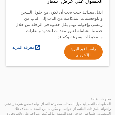
الحصول على عرض أسعار
انقل معداتك حيث يجب أن تكون مع حلول الشحن
واللوجستيات المتكاملة من الباب إلى الباب من
ريتشي وإخوانه. نهتم بكل خطوة في الرحلة من خلال
خدمتنا الشاملة لعبور معداتك للحدود والقارات
والمحيطات بسرعة وكفاءة
معرفة المزيد
راسلنا عبر البريد
الإلكتروني
معلومات عامة
المعلومات التفصيلية حول المعدات محدودة النطاق، ولم تفحص شركة ريتشي
وإخوانه للمزادات العلنية أي جوانب أو مكونات من المعدات بخلاف تلك
المنصوص عليها صراحة في هذه الوثيقة. ما لم يُنص صراحة على ذلك، نحن لا