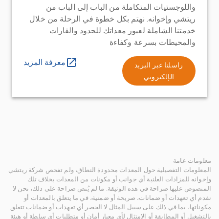
واللوجستيات المتكاملة من الباب إلى الباب من
ريتشي وإخوانه. نهتم بكل خطوة في الرحلة من خلال
خدمتنا الشاملة لعبور معداتك للحدود والقارات
والمحيطات بسرعة وكفاءة
معرفة المزيد
راسلنا عبر البريد
الإلكتروني
معلومات عامة
المعلومات التفصيلية حول المعدات محدودة النطاق، ولم تفحص شركة ريتشي
وإخوانه للمزادات العلنية أي جوانب أو مكونات من المعدات بخلاف تلك
المنصوص عليها صراحة في هذه الوثيقة. ما لم يُنص صراحة على ذلك، نحن لا
نقدم أي تعهدات أو ضمانات، صريحة أو ضمنية، في ما يتعلق بالمعدات أو
مكوناتها، بما في ذلك على سبيل المثال لا الحصر أي تعهدات أو ضمانات تتعلق
بالتشغيل أو المطابقة أو الامتثال لأي معيار أمان أو متطلبات أي سلطة أو هيئة