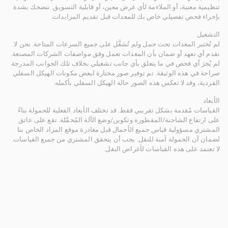
تنظيمية معنية، أو الملاءمة لأي غرض معين، أو قابلية التسويق. ننصحك بشدة
بإجراء فحص تفصيلي خاص بك للمعدات قبل تقديم المزايدات.
التشغيل
لم تُختبر المعدات تحت حمل ولم تُشغَّل على جميع السرعات المتاحة. نحن لا
نقدم أي تعهد أو ضمان بأن المعدات تعمل وفق مواصفات الشركات المصنعة.
لم يُجرَ أي فحص في ما يتعلق بأي جانب تشغيلي بخلاف تلك الجوانب المدرجة
صراحة في هذه الوثيقة. تم توفير صور مختارة لبعض مكونات الهيكل السفلي
الفردية، وقد لا تعكس هذه الصور حالة الهيكل السفلي بأكمله.
الأبعاد
القياسات مُقدمة بشكل تقريبي فقط. قد تختلف الأبعاد الفعلية للحمولة بناءً
على ارتفاع الشاحنة/المقطورة وتكوين/وضع الآلة المُحمَّلة. تقع على عاتق
المشتري مسؤولية قياس جميع الأحمال قبل مغادرة موقع المزاد الخاص بنا
لضمان أن الحمولة آمنة للنقل. يجب أن يتحقق المشتري من جميع القياسات.
لا تعتمد على هذه القياسات لأغراض النقل.