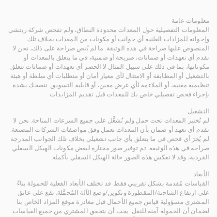
معلومات عامة
المعلومات التفصيلية حول المعدات محدودة النطاق، ولم تفحص شركة ريتشي
وإخوانه للمزادات العلنية أي جوانب أو مكونات من المعدات بخلاف تلك
المنصوص عليها صراحة في هذه الوثيقة. ما لم يُنص صراحة على ذلك، نحن لا
نقدم أي تعهدات أو ضمانات، صريحة أو ضمنية، في ما يتعلق بالمعدات أو
مكوناتها، بما في ذلك على سبيل المثال لا الحصر أي تعهدات أو ضمانات تتعلق
بالتشغيل أو المطابقة أو الامتثال لأي معيار أمان أو متطلبات أي سلطة أو هيئة
تنظيمية معنية، أو الملاءمة لأي غرض معين، أو قابلية التسويق. ننصحك بشدة
بإجراء فحص تفصيلي خاص بك للمعدات قبل تقديم المزايدات.
التشغيل
لم تُختبر المعدات تحت حمل ولم تُشغَّل على جميع السرعات المتاحة. نحن لا
نقدم أي تعهد أو ضمان بأن المعدات تعمل وفق مواصفات الشركات المصنعة.
لم يُجرَ أي فحص في ما يتعلق بأي جانب تشغيلي بخلاف تلك الجوانب المدرجة
صراحة في هذه الوثيقة. تم توفير صور مختارة لبعض مكونات الهيكل السفلي
الفردية، وقد لا تعكس هذه الصور حالة الهيكل السفلي بأكمله.
الأبعاد
القياسات مُقدمة بشكل تقريبي فقط. قد تختلف الأبعاد الفعلية للحمولة بناءً
على ارتفاع الشاحنة/المقطورة وتكوين/وضع الآلة المُحمَّلة. تقع على عاتق
المشتري مسؤولية قياس جميع الأحمال قبل مغادرة موقع المزاد الخاص بنا
لضمان أن الحمولة آمنة للنقل. يجب أن يتحقق المشتري من جميع القياسات.