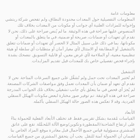
معلومات عامة
المعلومات التفصيلية حول المعدات محدودة النطاق، ولم تفحص شركة ريتشي
وإخوانه للمزادات العلنية أي جوانب أو مكونات من المعدات بخلاف تلك
المنصوص عليها صراحة في هذه الوثيقة. ما لم يُنص صراحة على ذلك، نحن لا
نقدم أي تعهدات أو ضمانات، صريحة أو ضمنية، في ما يتعلق بالمعدات أو
مكوناتها، بما في ذلك على سبيل المثال لا الحصر أي تعهدات أو ضمانات تتعلق
بالتشغيل أو المطابقة أو الامتثال لأي معيار أمان أو متطلبات أي سلطة أو هيئة
تنظيمية معنية، أو الملاءمة لأي غرض معين، أو قابلية التسويق. ننصحك بشدة
بإجراء فحص تفصيلي خاص بك للمعدات قبل تقديم المزايدات.
التشغيل
لم تُختبر المعدات تحت حمل ولم تُشغَّل على جميع السرعات المتاحة. نحن لا
نقدم أي تعهد أو ضمان بأن المعدات تعمل وفق مواصفات الشركات المصنعة.
لم يُجرَ أي فحص في ما يتعلق بأي جانب تشغيلي بخلاف تلك الجوانب المدرجة
صراحة في هذه الوثيقة. تم توفير صور مختارة لبعض مكونات الهيكل السفلي
الفردية، وقد لا تعكس هذه الصور حالة الهيكل السفلي بأكمله.
الأبعاد
القياسات مُقدمة بشكل تقريبي فقط. قد تختلف الأبعاد الفعلية للحمولة بناءً
على ارتفاع الشاحنة/المقطورة وتكوين/وضع الآلة المُحمَّلة. تقع على عاتق
المشتري مسؤولية قياس جميع الأحمال قبل مغادرة موقع المزاد الخاص بنا
لضمان أن الحمولة آمنة للنقل. يجب أن يتحقق المشتري من جميع القياسات.