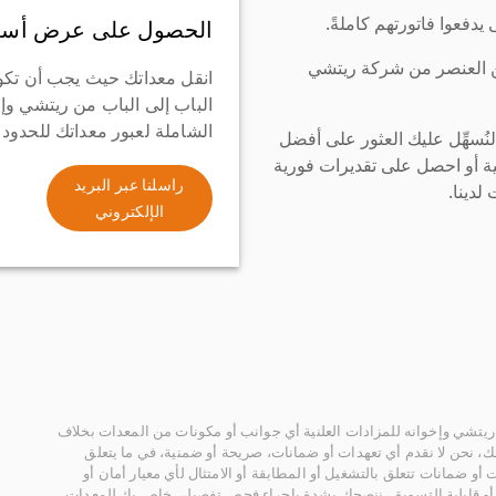
دفعوا فاتورتهم كاملةً.
الحصول على عرض أسع
ن العنصر من شركة ريتشي
انقل معداتك حيث يجب أن تكو
الباب إلى الباب من ريتشي وإ
الشاملة لعبور معداتك للحدود
سهِّل عليك العثور على أفضل
ة أو احصل على تقديرات فورية
راسلنا عبر البريد
لدينا.
الإلكتروني
يتشي وإخوانه للمزادات العلنية أي جوانب أو مكونات من المعدات بخلاف
، نحن لا نقدم أي تعهدات أو ضمانات، صريحة أو ضمنية، في ما يتعلق
أو ضمانات تتعلق بالتشغيل أو المطابقة أو الامتثال لأي معيار أمان أو
، أو قابلية التسويق. ننصحك بشدة بإجراء فحص تفصيلي خاص بك للمعدات