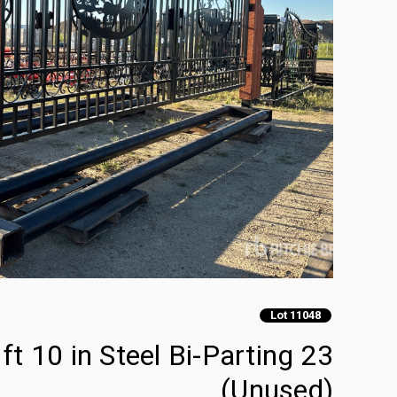
Lot 11048
(Unused)