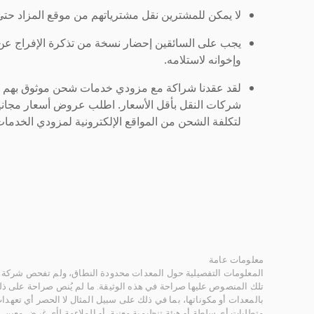
لا يمكن للمشترين نقل مشترياتهم من موقع المزاد حتى ي
يجب على السائقين إحضار نسخة من تذكرة الإفراج ع
وإخوانه لاستلامه.
لقد عقدنا شراكة مع مزودي خدمات شحن موثوق بهم لنُ
شركات النقل بأقل الأسعار. اطلب عروض أسعار مجاني
لتكلفة الشحن من المواقع الإلكترونية لمزودي الخدمات 
معلومات عامة
المعلومات التفصيلية حول المعدات محدودة النطاق، ولم تفحص شركة ر
تلك المنصوص عليها صراحة في هذه الوثيقة. ما لم يُنص صراحة على ذلك
بالمعدات أو مكوناتها، بما في ذلك على سبيل المثال لا الحصر أي تعهدات 
متطلبات أي سلطة أو هيئة تنظيمية معنية، أو الملاءمة لأي غرض معين