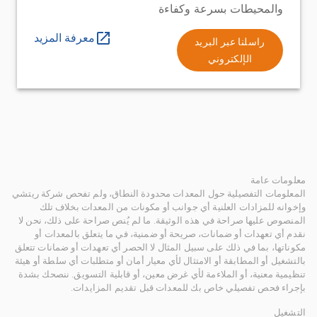
والمحيطات بسرعة وكفاءة
معرفة المزيد
راسلنا عبر البريد
الإلكتروني
معلومات عامة
المعلومات التفصيلية حول المعدات محدودة النطاق، ولم تفحص شركة ريتشي
وإخوانه للمزادات العلنية أي جوانب أو مكونات من المعدات بخلاف تلك
المنصوص عليها صراحة في هذه الوثيقة. ما لم يُنص صراحة على ذلك، نحن لا
نقدم أي تعهدات أو ضمانات، صريحة أو ضمنية، في ما يتعلق بالمعدات أو
مكوناتها، بما في ذلك على سبيل المثال لا الحصر أي تعهدات أو ضمانات تتعلق
بالتشغيل أو المطابقة أو الامتثال لأي معيار أمان أو متطلبات أي سلطة أو هيئة
تنظيمية معنية، أو الملاءمة لأي غرض معين، أو قابلية التسويق. ننصحك بشدة
بإجراء فحص تفصيلي خاص بك للمعدات قبل تقديم المزايدات.
التشغيل