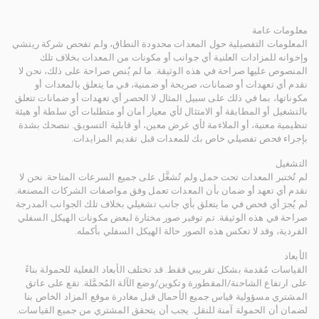
معلومات عامة
المعلومات التفصيلية حول المعدات محدودة النطاق، ولم تفحص شركة ريتشي
وإخوانه للمزادات العلنية أي جوانب أو مكونات من المعدات بخلاف تلك
المنصوص عليها صراحة في هذه الوثيقة. ما لم يُنص صراحة على ذلك، نحن لا
نقدم أي تعهدات أو ضمانات، صريحة أو ضمنية، في ما يتعلق بالمعدات أو
مكوناتها، بما في ذلك على سبيل المثال لا الحصر أي تعهدات أو ضمانات تتعلق
بالتشغيل أو المطابقة أو الامتثال لأي معيار أمان أو متطلبات أي سلطة أو هيئة
تنظيمية معنية، أو الملاءمة لأي غرض معين، أو قابلية التسويق. ننصحك بشدة
بإجراء فحص تفصيلي خاص بك للمعدات قبل تقديم المزايدات.
التشغيل
لم تُختبر المعدات تحت حمل ولم تُشغَّل على جميع السرعات المتاحة. نحن لا
نقدم أي تعهد أو ضمان بأن المعدات تعمل وفق مواصفات الشركات المصنعة.
لم يُجرَ أي فحص في ما يتعلق بأي جانب تشغيلي بخلاف تلك الجوانب المدرجة
صراحة في هذه الوثيقة. تم توفير صور مختارة لبعض مكونات الهيكل السفلي
الفردية، وقد لا تعكس هذه الصور حالة الهيكل السفلي بأكمله.
الأبعاد
القياسات مُقدمة بشكل تقريبي فقط. قد تختلف الأبعاد الفعلية للحمولة بناءً
على ارتفاع الشاحنة/المقطورة وتكوين/وضع الآلة المُحمَّلة. تقع على عاتق
المشتري مسؤولية قياس جميع الأحمال قبل مغادرة موقع المزاد الخاص بنا
لضمان أن الحمولة آمنة للنقل. يجب أن يتحقق المشتري من جميع القياسات.