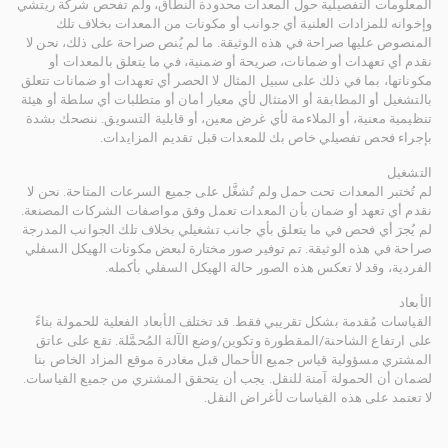
المعلومات التفصيلية حول المعدات محدودة النطاق، ولم تفحص شركة ريتشي
وإخوانه للمزادات العلنية أي جوانب أو مكونات من المعدات بخلاف تلك
المنصوص عليها صراحة في هذه الوثيقة. ما لم يُنص صراحة على ذلك، نحن لا
نقدم أي تعهدات أو ضمانات، صريحة أو ضمنية، في ما يتعلق بالمعدات أو
مكوناتها، بما في ذلك على سبيل المثال لا الحصر أي تعهدات أو ضمانات تتعلق
بالتشغيل أو المطابقة أو الامتثال لأي معيار أمان أو متطلبات أي سلطة أو هيئة
تنظيمية معنية، أو الملاءمة لأي غرض معين، أو قابلية التسويق. ننصحك بشدة
بإجراء فحص تفصيلي خاص بك للمعدات قبل تقديم المزايدات.
التشغيل
لم تُختبر المعدات تحت حمل ولم تُشغَّل على جميع السرعات المتاحة. نحن لا
نقدم أي تعهد أو ضمان بأن المعدات تعمل وفق مواصفات الشركات المصنعة.
لم يُجرَ أي فحص في ما يتعلق بأي جانب تشغيلي بخلاف تلك الجوانب المدرجة
صراحة في هذه الوثيقة. تم توفير صور مختارة لبعض مكونات الهيكل السفلي
الفردية، وقد لا تعكس هذه الصور حالة الهيكل السفلي بأكمله.
الأبعاد
القياسات مُقدمة بشكل تقريبي فقط. قد تختلف الأبعاد الفعلية للحمولة بناءً
على ارتفاع الشاحنة/المقطورة وتكوين/وضع الآلة المُحمَّلة. تقع على عاتق
المشتري مسؤولية قياس جميع الأحمال قبل مغادرة موقع المزاد الخاص بنا
لضمان أن الحمولة آمنة للنقل. يجب أن يتحقق المشتري من جميع القياسات.
لا تعتمد على هذه القياسات لأغراض النقل.