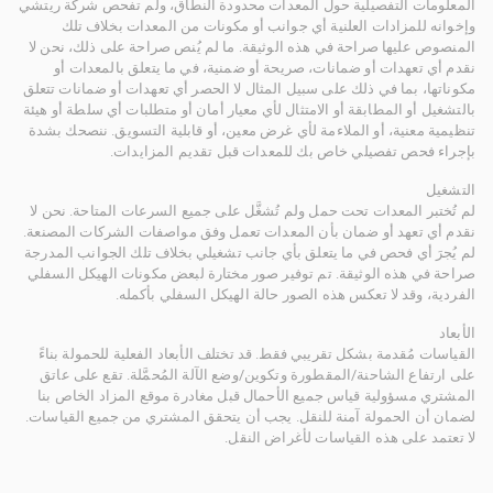
المعلومات التفصيلية حول المعدات محدودة النطاق، ولم تفحص شركة ريتشي
وإخوانه للمزادات العلنية أي جوانب أو مكونات من المعدات بخلاف تلك
المنصوص عليها صراحة في هذه الوثيقة. ما لم يُنص صراحة على ذلك، نحن لا
نقدم أي تعهدات أو ضمانات، صريحة أو ضمنية، في ما يتعلق بالمعدات أو
مكوناتها، بما في ذلك على سبيل المثال لا الحصر أي تعهدات أو ضمانات تتعلق
بالتشغيل أو المطابقة أو الامتثال لأي معيار أمان أو متطلبات أي سلطة أو هيئة
تنظيمية معنية، أو الملاءمة لأي غرض معين، أو قابلية التسويق. ننصحك بشدة
بإجراء فحص تفصيلي خاص بك للمعدات قبل تقديم المزايدات.
التشغيل
لم تُختبر المعدات تحت حمل ولم تُشغَّل على جميع السرعات المتاحة. نحن لا
نقدم أي تعهد أو ضمان بأن المعدات تعمل وفق مواصفات الشركات المصنعة.
لم يُجرَ أي فحص في ما يتعلق بأي جانب تشغيلي بخلاف تلك الجوانب المدرجة
صراحة في هذه الوثيقة. تم توفير صور مختارة لبعض مكونات الهيكل السفلي
الفردية، وقد لا تعكس هذه الصور حالة الهيكل السفلي بأكمله.
الأبعاد
القياسات مُقدمة بشكل تقريبي فقط. قد تختلف الأبعاد الفعلية للحمولة بناءً
على ارتفاع الشاحنة/المقطورة وتكوين/وضع الآلة المُحمَّلة. تقع على عاتق
المشتري مسؤولية قياس جميع الأحمال قبل مغادرة موقع المزاد الخاص بنا
لضمان أن الحمولة آمنة للنقل. يجب أن يتحقق المشتري من جميع القياسات.
لا تعتمد على هذه القياسات لأغراض النقل.