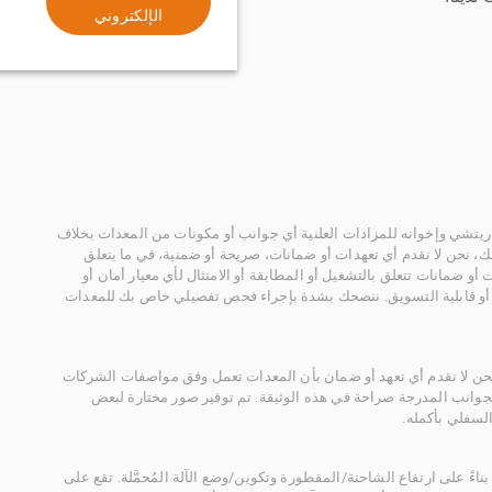
الإلكتروني
يتشي وإخوانه للمزادات العلنية أي جوانب أو مكونات من المعدات بخلاف
، نحن لا نقدم أي تعهدات أو ضمانات، صريحة أو ضمنية، في ما يتعلق
أو ضمانات تتعلق بالتشغيل أو المطابقة أو الامتثال لأي معيار أمان أو
، أو قابلية التسويق. ننصحك بشدة بإجراء فحص تفصيلي خاص بك للمعدات
 نحن لا نقدم أي تعهد أو ضمان بأن المعدات تعمل وفق مواصفات الشركات
لجوانب المدرجة صراحة في هذه الوثيقة. تم توفير صور مختارة لبعض
لسفلي بأكمله.
ناءً على ارتفاع الشاحنة/المقطورة وتكوين/وضع الآلة المُحمَّلة. تقع على