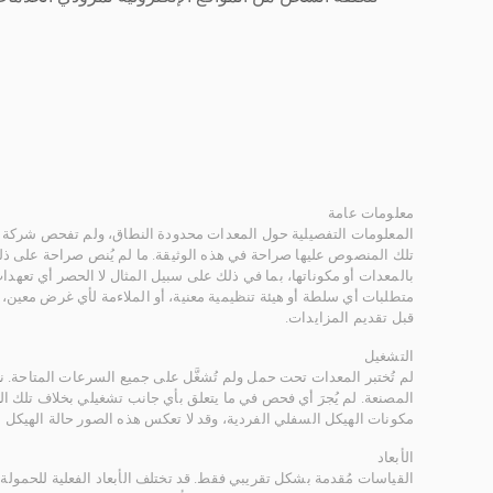
معلومات عامة
المعلومات التفصيلية حول المعدات محدودة النطاق، ولم تفحص شركة ر
تلك المنصوص عليها صراحة في هذه الوثيقة. ما لم يُنص صراحة على ذلك
بالمعدات أو مكوناتها، بما في ذلك على سبيل المثال لا الحصر أي تعهدات 
متطلبات أي سلطة أو هيئة تنظيمية معنية، أو الملاءمة لأي غرض معين
قبل تقديم المزايدات.
التشغيل
لم تُختبر المعدات تحت حمل ولم تُشغَّل على جميع السرعات المتاحة.
المصنعة. لم يُجرَ أي فحص في ما يتعلق بأي جانب تشغيلي بخلاف تلك ا
مكونات الهيكل السفلي الفردية، وقد لا تعكس هذه الصور حالة الهيكل ا
الأبعاد
القياسات مُقدمة بشكل تقريبي فقط. قد تختلف الأبعاد الفعلية للحمولة ب