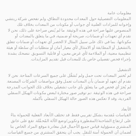
معلومات عامة
المعلومات التفصيلية حول المعدات محدودة النطاق، ولم تفحص شركة ريتشي
وإخوانه للمزادات العلنية أي جوانب أو مكونات من المعدات بخلاف تلك
المنصوص عليها صراحة في هذه الوثيقة. ما لم يُنص صراحة على ذلك، نحن لا
نقدم أي تعهدات أو ضمانات، صريحة أو ضمنية، في ما يتعلق بالمعدات أو
مكوناتها، بما في ذلك على سبيل المثال لا الحصر أي تعهدات أو ضمانات تتعلق
بالتشغيل أو المطابقة أو الامتثال لأي معيار أمان أو متطلبات أي سلطة أو هيئة
تنظيمية معنية، أو الملاءمة لأي غرض معين، أو قابلية التسويق. ننصحك بشدة
بإجراء فحص تفصيلي خاص بك للمعدات قبل تقديم المزايدات.
التشغيل
لم تُختبر المعدات تحت حمل ولم تُشغَّل على جميع السرعات المتاحة. نحن لا
نقدم أي تعهد أو ضمان بأن المعدات تعمل وفق مواصفات الشركات المصنعة.
لم يُجرَ أي فحص في ما يتعلق بأي جانب تشغيلي بخلاف تلك الجوانب المدرجة
صراحة في هذه الوثيقة. تم توفير صور مختارة لبعض مكونات الهيكل السفلي
الفردية، وقد لا تعكس هذه الصور حالة الهيكل السفلي بأكمله.
الأبعاد
القياسات مُقدمة بشكل تقريبي فقط. قد تختلف الأبعاد الفعلية للحمولة بناءً
على ارتفاع الشاحنة/المقطورة وتكوين/وضع الآلة المُحمَّلة. تقع على عاتق
المشتري مسؤولية قياس جميع الأحمال قبل مغادرة موقع المزاد الخاص بنا
لضمان أن الحمولة آمنة للنقل. يجب أن يتحقق المشتري من جميع القياسات.