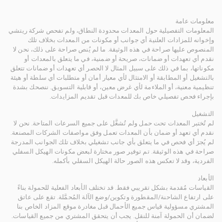
معلومات عامة
المعلومات التفصيلية حول المعدات محدودة النطاق، ولم تفحص شركة ريتشي
وإخوانه للمزادات العلنية أي جوانب أو مكونات من المعدات بخلاف تلك
المنصوص عليها صراحة في هذه الوثيقة. ما لم يُنص صراحة على ذلك، نحن لا
نقدم أي تعهدات أو ضمانات، صريحة أو ضمنية، في ما يتعلق بالمعدات أو
مكوناتها، بما في ذلك على سبيل المثال لا الحصر أي تعهدات أو ضمانات تتعلق
بالتشغيل أو المطابقة أو الامتثال لأي معيار أمان أو متطلبات أي سلطة أو هيئة
تنظيمية معنية، أو الملاءمة لأي غرض معين، أو قابلية التسويق. ننصحك بشدة
بإجراء فحص تفصيلي خاص بك للمعدات قبل تقديم المزايدات.
التشغيل
لم تُختبر المعدات تحت حمل ولم تُشغَّل على جميع السرعات المتاحة. نحن لا
نقدم أي تعهد أو ضمان بأن المعدات تعمل وفق مواصفات الشركات المصنعة.
لم يُجرَ أي فحص في ما يتعلق بأي جانب تشغيلي بخلاف تلك الجوانب المدرجة
صراحة في هذه الوثيقة. تم توفير صور مختارة لبعض مكونات الهيكل السفلي
الفردية، وقد لا تعكس هذه الصور حالة الهيكل السفلي بأكمله.
الأبعاد
القياسات مُقدمة بشكل تقريبي فقط. قد تختلف الأبعاد الفعلية للحمولة بناءً
على ارتفاع الشاحنة/المقطورة وتكوين/وضع الآلة المُحمَّلة. تقع على عاتق
المشتري مسؤولية قياس جميع الأحمال قبل مغادرة موقع المزاد الخاص بنا
لضمان أن الحمولة آمنة للنقل. يجب أن يتحقق المشتري من جميع القياسات.