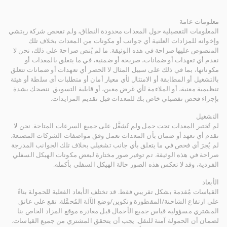
معلومات عامة
المعلومات التفصيلية حول المعدات محدودة النطاق، ولم تفحص شركة ريتشي
وإخوانه للمزادات العلنية أي جوانب أو مكونات من المعدات بخلاف تلك
المنصوص عليها صراحة في هذه الوثيقة. ما لم يُنص صراحة على ذلك، نحن لا
نقدم أي تعهدات أو ضمانات، صريحة أو ضمنية، في ما يتعلق بالمعدات أو
مكوناتها، بما في ذلك على سبيل المثال لا الحصر أي تعهدات أو ضمانات تتعلق
بالتشغيل أو المطابقة أو الامتثال لأي معيار أمان أو متطلبات أي سلطة أو هيئة
تنظيمية معنية، أو الملاءمة لأي غرض معين، أو قابلية التسويق. ننصحك بشدة
بإجراء فحص تفصيلي خاص بك للمعدات قبل تقديم المزايدات.
التشغيل
لم تُختبر المعدات تحت حمل ولم تُشغَّل على جميع السرعات المتاحة. نحن لا
نقدم أي تعهد أو ضمان بأن المعدات تعمل وفق مواصفات الشركات المصنعة.
لم يُجرَ أي فحص في ما يتعلق بأي جانب تشغيلي بخلاف تلك الجوانب المدرجة
صراحة في هذه الوثيقة. تم توفير صور مختارة لبعض مكونات الهيكل السفلي
الفردية، وقد لا تعكس هذه الصور حالة الهيكل السفلي بأكمله.
الأبعاد
القياسات مُقدمة بشكل تقريبي فقط. قد تختلف الأبعاد الفعلية للحمولة بناءً
على ارتفاع الشاحنة/المقطورة وتكوين/وضع الآلة المُحمَّلة. تقع على عاتق
المشتري مسؤولية قياس جميع الأحمال قبل مغادرة موقع المزاد الخاص بنا
لضمان أن الحمولة آمنة للنقل. يجب أن يتحقق المشتري من جميع القياسات.