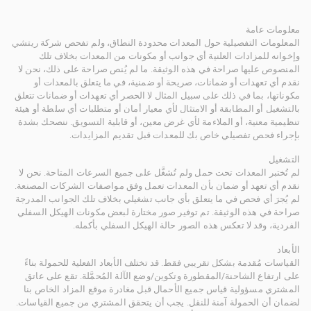
معلومات عامة
المعلومات التفصيلية حول المعدات محدودة النطاق، ولم تفحص شركة ريتشي
وإخوانه للمزادات العلنية أي جوانب أو مكونات من المعدات بخلاف تلك
المنصوص عليها صراحة في هذه الوثيقة. ما لم يُنص صراحة على ذلك، نحن لا
نقدم أي تعهدات أو ضمانات، صريحة أو ضمنية، في ما يتعلق بالمعدات أو
مكوناتها، بما في ذلك على سبيل المثال لا الحصر أي تعهدات أو ضمانات تتعلق
بالتشغيل أو المطابقة أو الامتثال لأي معيار أمان أو متطلبات أي سلطة أو هيئة
تنظيمية معنية، أو الملاءمة لأي غرض معين، أو قابلية التسويق. ننصحك بشدة
بإجراء فحص تفصيلي خاص بك للمعدات قبل تقديم المزايدات.
التشغيل
لم تُختبر المعدات تحت حمل ولم تُشغَّل على جميع السرعات المتاحة. نحن لا
نقدم أي تعهد أو ضمان بأن المعدات تعمل وفق مواصفات الشركات المصنعة.
لم يُجرَ أي فحص في ما يتعلق بأي جانب تشغيلي بخلاف تلك الجوانب المدرجة
صراحة في هذه الوثيقة. تم توفير صور مختارة لبعض مكونات الهيكل السفلي
الفردية، وقد لا تعكس هذه الصور حالة الهيكل السفلي بأكمله.
الأبعاد
القياسات مُقدمة بشكل تقريبي فقط. قد تختلف الأبعاد الفعلية للحمولة بناءً
على ارتفاع الشاحنة/المقطورة وتكوين/وضع الآلة المُحمَّلة. تقع على عاتق
المشتري مسؤولية قياس جميع الأحمال قبل مغادرة موقع المزاد الخاص بنا
لضمان أن الحمولة آمنة للنقل. يجب أن يتحقق المشتري من جميع القياسات.