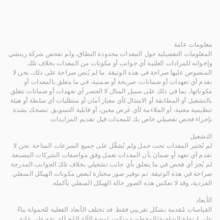
معلومات عامة
المعلومات التفصيلية حول المعدات محدودة النطاق، ولم تفحص شركة ريتشي
وإخوانه للمزادات العلنية أي جوانب أو مكونات من المعدات بخلاف تلك
المنصوص عليها صراحة في هذه الوثيقة. ما لم يُنص صراحة على ذلك، نحن لا
نقدم أي تعهدات أو ضمانات، صريحة أو ضمنية، في ما يتعلق بالمعدات أو
مكوناتها، بما في ذلك على سبيل المثال لا الحصر أي تعهدات أو ضمانات تتعلق
بالتشغيل أو المطابقة أو الامتثال لأي معيار أمان أو متطلبات أي سلطة أو هيئة
تنظيمية معنية، أو الملاءمة لأي غرض معين، أو قابلية التسويق. ننصحك بشدة
بإجراء فحص تفصيلي خاص بك للمعدات قبل تقديم المزايدات.
التشغيل
لم تُختبر المعدات تحت حمل ولم تُشغَّل على جميع السرعات المتاحة. نحن لا
نقدم أي تعهد أو ضمان بأن المعدات تعمل وفق مواصفات الشركات المصنعة.
لم يُجرَ أي فحص في ما يتعلق بأي جانب تشغيلي بخلاف تلك الجوانب المدرجة
صراحة في هذه الوثيقة. تم توفير صور مختارة لبعض مكونات الهيكل السفلي
الفردية، وقد لا تعكس هذه الصور حالة الهيكل السفلي بأكمله.
الأبعاد
القياسات مُقدمة بشكل تقريبي فقط. قد تختلف الأبعاد الفعلية للحمولة بناءً
على ارتفاع الشاحنة/المقطورة وتكوين/وضع الآلة المُحمَّلة. تقع على عاتق