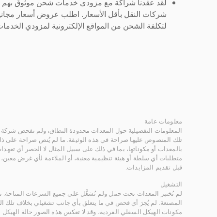
لقد عقدنا شراكة مع مزودي خدمات شحن موثوق بهم لنُ
شركات النقل بأقل الأسعار. اطلب عروض أسعار مجاني
لتكلفة الشحن من المواقع الإلكترونية لمزودي الخدمات 
معلومات عامة
المعلومات التفصيلية حول المعدات محدودة النطاق، ولم تفحص شركة ر
تلك المنصوص عليها صراحة في هذه الوثيقة. ما لم يُنص صراحة على ذلك
بالمعدات أو مكوناتها، بما في ذلك على سبيل المثال لا الحصر أي تعهدات 
متطلبات أي سلطة أو هيئة تنظيمية معنية، أو الملاءمة لأي غرض معين
قبل تقديم المزايدات.
التشغيل
لم تُختبر المعدات تحت حمل ولم تُشغَّل على جميع السرعات المتاحة.
المصنعة. لم يُجرَ أي فحص في ما يتعلق بأي جانب تشغيلي بخلاف تلك ا
مكونات الهيكل السفلي الفردية، وقد لا تعكس هذه الصور حالة الهيكل ا