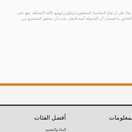
ناءً على ارتفاع الشاحنة/المقطورة وتكوين/وضع الآلة المُحمَّلة. تقع على
الخاص بنا لضمان أن الحمولة آمنة للنقل. يجب أن يتحقق المشتري من
لمعلومات
أفضل الفئات
البناء والتشييد