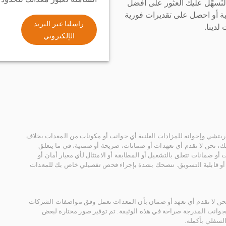
سهِّل عليك العثور على أفضل
ة أو احصل على تقديرات فورية
راسلنا عبر البريد
لدينا.
الإلكتروني
يتشي وإخوانه للمزادات العلنية أي جوانب أو مكونات من المعدات بخلاف
، نحن لا نقدم أي تعهدات أو ضمانات، صريحة أو ضمنية، في ما يتعلق
أو ضمانات تتعلق بالتشغيل أو المطابقة أو الامتثال لأي معيار أمان أو
، أو قابلية التسويق. ننصحك بشدة بإجراء فحص تفصيلي خاص بك للمعدات
 نحن لا نقدم أي تعهد أو ضمان بأن المعدات تعمل وفق مواصفات الشركات
لجوانب المدرجة صراحة في هذه الوثيقة. تم توفير صور مختارة لبعض
لسفلي بأكمله.