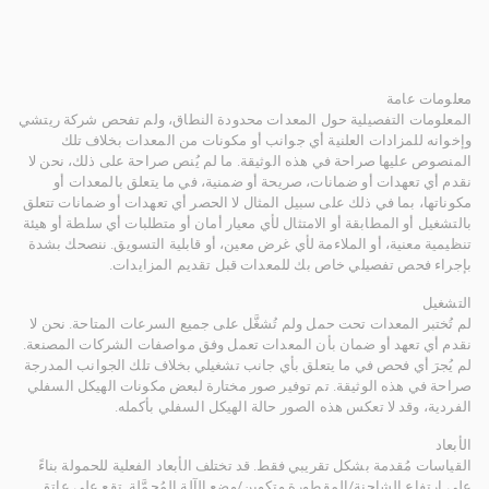
معلومات عامة
المعلومات التفصيلية حول المعدات محدودة النطاق، ولم تفحص شركة ريتشي
وإخوانه للمزادات العلنية أي جوانب أو مكونات من المعدات بخلاف تلك
المنصوص عليها صراحة في هذه الوثيقة. ما لم يُنص صراحة على ذلك، نحن لا
نقدم أي تعهدات أو ضمانات، صريحة أو ضمنية، في ما يتعلق بالمعدات أو
مكوناتها، بما في ذلك على سبيل المثال لا الحصر أي تعهدات أو ضمانات تتعلق
بالتشغيل أو المطابقة أو الامتثال لأي معيار أمان أو متطلبات أي سلطة أو هيئة
تنظيمية معنية، أو الملاءمة لأي غرض معين، أو قابلية التسويق. ننصحك بشدة
بإجراء فحص تفصيلي خاص بك للمعدات قبل تقديم المزايدات.
التشغيل
لم تُختبر المعدات تحت حمل ولم تُشغَّل على جميع السرعات المتاحة. نحن لا
نقدم أي تعهد أو ضمان بأن المعدات تعمل وفق مواصفات الشركات المصنعة.
لم يُجرَ أي فحص في ما يتعلق بأي جانب تشغيلي بخلاف تلك الجوانب المدرجة
صراحة في هذه الوثيقة. تم توفير صور مختارة لبعض مكونات الهيكل السفلي
الفردية، وقد لا تعكس هذه الصور حالة الهيكل السفلي بأكمله.
الأبعاد
القياسات مُقدمة بشكل تقريبي فقط. قد تختلف الأبعاد الفعلية للحمولة بناءً
على ارتفاع الشاحنة/المقطورة وتكوين/وضع الآلة المُحمَّلة. تقع على عاتق