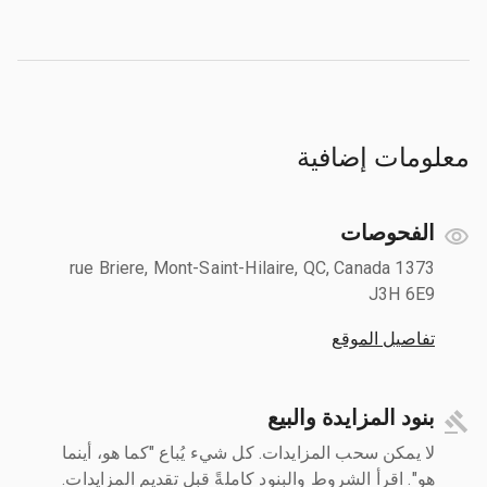
معلومات إضافية
الفحوصات
1373 rue Briere, Mont-Saint-Hilaire, QC, Canada
J3H 6E9
تفاصيل الموقع
بنود المزايدة والبيع
لا يمكن سحب المزايدات. كل شيء يُباع "كما هو، أينما
هو". اقرأ الشروط والبنود كاملةً قبل تقديم المزايدات.