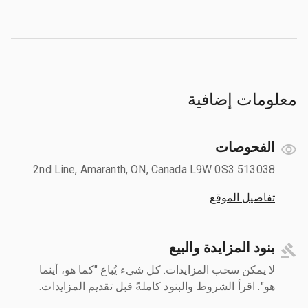
معلومات إضافية
الفحوصات
513038 2nd Line, Amaranth, ON, Canada L9W 0S3
تفاصيل الموقع
بنود المزايدة والبيع
لا يمكن سحب المزايدات. كل شيء يُباع "كما هو، أينما
هو". اقرأ الشروط والبنود كاملةً قبل تقديم المزايدات.