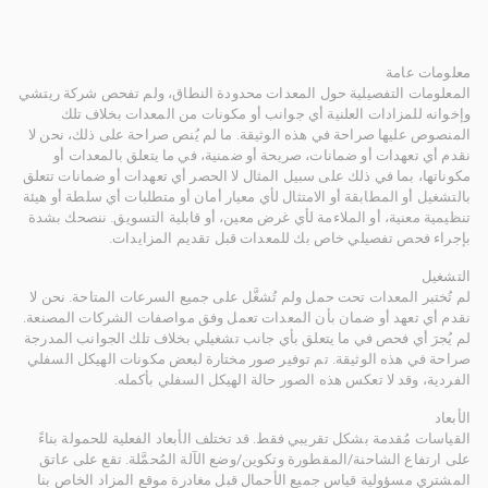
معلومات عامة
المعلومات التفصيلية حول المعدات محدودة النطاق، ولم تفحص شركة ريتشي
وإخوانه للمزادات العلنية أي جوانب أو مكونات من المعدات بخلاف تلك
المنصوص عليها صراحة في هذه الوثيقة. ما لم يُنص صراحة على ذلك، نحن لا
نقدم أي تعهدات أو ضمانات، صريحة أو ضمنية، في ما يتعلق بالمعدات أو
مكوناتها، بما في ذلك على سبيل المثال لا الحصر أي تعهدات أو ضمانات تتعلق
بالتشغيل أو المطابقة أو الامتثال لأي معيار أمان أو متطلبات أي سلطة أو هيئة
تنظيمية معنية، أو الملاءمة لأي غرض معين، أو قابلية التسويق. ننصحك بشدة
بإجراء فحص تفصيلي خاص بك للمعدات قبل تقديم المزايدات.
التشغيل
لم تُختبر المعدات تحت حمل ولم تُشغَّل على جميع السرعات المتاحة. نحن لا
نقدم أي تعهد أو ضمان بأن المعدات تعمل وفق مواصفات الشركات المصنعة.
لم يُجرَ أي فحص في ما يتعلق بأي جانب تشغيلي بخلاف تلك الجوانب المدرجة
صراحة في هذه الوثيقة. تم توفير صور مختارة لبعض مكونات الهيكل السفلي
الفردية، وقد لا تعكس هذه الصور حالة الهيكل السفلي بأكمله.
الأبعاد
القياسات مُقدمة بشكل تقريبي فقط. قد تختلف الأبعاد الفعلية للحمولة بناءً
على ارتفاع الشاحنة/المقطورة وتكوين/وضع الآلة المُحمَّلة. تقع على عاتق
المشتري مسؤولية قياس جميع الأحمال قبل مغادرة موقع المزاد الخاص بنا