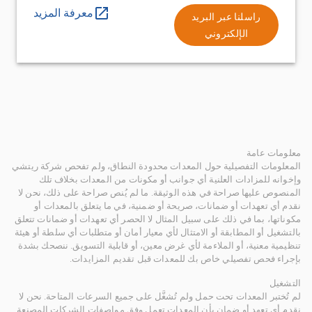
معرفة المزيد
راسلنا عبر البريد
الإلكتروني
معلومات عامة
المعلومات التفصيلية حول المعدات محدودة النطاق، ولم تفحص شركة ريتشي
وإخوانه للمزادات العلنية أي جوانب أو مكونات من المعدات بخلاف تلك
المنصوص عليها صراحة في هذه الوثيقة. ما لم يُنص صراحة على ذلك، نحن لا
نقدم أي تعهدات أو ضمانات، صريحة أو ضمنية، في ما يتعلق بالمعدات أو
مكوناتها، بما في ذلك على سبيل المثال لا الحصر أي تعهدات أو ضمانات تتعلق
بالتشغيل أو المطابقة أو الامتثال لأي معيار أمان أو متطلبات أي سلطة أو هيئة
تنظيمية معنية، أو الملاءمة لأي غرض معين، أو قابلية التسويق. ننصحك بشدة
بإجراء فحص تفصيلي خاص بك للمعدات قبل تقديم المزايدات.
التشغيل
لم تُختبر المعدات تحت حمل ولم تُشغَّل على جميع السرعات المتاحة. نحن لا
نقدم أي تعهد أو ضمان بأن المعدات تعمل وفق مواصفات الشركات المصنعة.