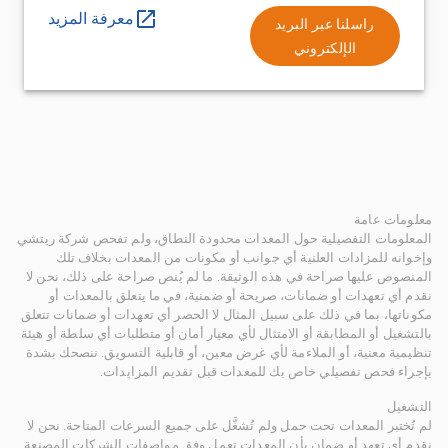
معرفة المزيد
راسلنا عبر البريد
الإلكتروني
معلومات عامة
المعلومات التفصيلية حول المعدات محدودة النطاق، ولم تفحص شركة ريتشي
وإخوانه للمزادات العلنية أي جوانب أو مكونات من المعدات بخلاف تلك
المنصوص عليها صراحة في هذه الوثيقة. ما لم يُنص صراحة على ذلك، نحن لا
نقدم أي تعهدات أو ضمانات، صريحة أو ضمنية، في ما يتعلق بالمعدات أو
مكوناتها، بما في ذلك على سبيل المثال لا الحصر أي تعهدات أو ضمانات تتعلق
بالتشغيل أو المطابقة أو الامتثال لأي معيار أمان أو متطلبات أي سلطة أو هيئة
تنظيمية معنية، أو الملاءمة لأي غرض معين، أو قابلية التسويق. ننصحك بشدة
بإجراء فحص تفصيلي خاص بك للمعدات قبل تقديم المزايدات.
التشغيل
لم تُختبر المعدات تحت حمل ولم تُشغَّل على جميع السرعات المتاحة. نحن لا
نقدم أي تعهد أو ضمان بأن المعدات تعمل وفق مواصفات الشركات المصنعة.