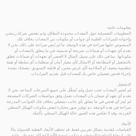
معلومات عامة
المعلومات التفصيلية حول المعدات محدودة النطاق، ولم تفحص شركة ريتشي
وإخوانه للمزادات العلنية أي جوانب أو مكونات من المعدات بخلاف تلك
المنصوص عليها صراحة في هذه الوثيقة. ما لم يُنص صراحة على ذلك، نحن لا
نقدم أي تعهدات أو ضمانات، صريحة أو ضمنية، في ما يتعلق بالمعدات أو
مكوناتها، بما في ذلك على سبيل المثال لا الحصر أي تعهدات أو ضمانات تتعلق
بالتشغيل أو المطابقة أو الامتثال لأي معيار أمان أو متطلبات أي سلطة أو هيئة
تنظيمية معنية، أو الملاءمة لأي غرض معين، أو قابلية التسويق. ننصحك بشدة
بإجراء فحص تفصيلي خاص بك للمعدات قبل تقديم المزايدات.
التشغيل
لم تُختبر المعدات تحت حمل ولم تُشغَّل على جميع السرعات المتاحة. نحن لا
نقدم أي تعهد أو ضمان بأن المعدات تعمل وفق مواصفات الشركات المصنعة.
لم يُجرَ أي فحص في ما يتعلق بأي جانب تشغيلي بخلاف تلك الجوانب المدرجة
صراحة في هذه الوثيقة. تم توفير صور مختارة لبعض مكونات الهيكل السفلي
الفردية، وقد لا تعكس هذه الصور حالة الهيكل السفلي بأكمله.
الأبعاد
القياسات مُقدمة بشكل تقريبي فقط. قد تختلف الأبعاد الفعلية للحمولة بناءً
على ارتفاع الشاحنة/المقطورة وتكوين/وضع الآلة المُحمَّلة. تقع على عاتق