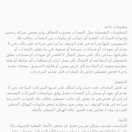
معلومات عامة
المعلومات التفصيلية حول المعدات محدودة النطاق، ولم تفحص شركة ريتشي
وإخوانه للمزادات العلنية أي جوانب أو مكونات من المعدات بخلاف تلك
المنصوص عليها صراحة في هذه الوثيقة. ما لم يُنص صراحة على ذلك، نحن لا
نقدم أي تعهدات أو ضمانات، صريحة أو ضمنية، في ما يتعلق بالمعدات أو
مكوناتها، بما في ذلك على سبيل المثال لا الحصر أي تعهدات أو ضمانات تتعلق
بالتشغيل أو المطابقة أو الامتثال لأي معيار أمان أو متطلبات أي سلطة أو هيئة
تنظيمية معنية، أو الملاءمة لأي غرض معين، أو قابلية التسويق. ننصحك بشدة
بإجراء فحص تفصيلي خاص بك للمعدات قبل تقديم المزايدات.
التشغيل
لم تُختبر المعدات تحت حمل ولم تُشغَّل على جميع السرعات المتاحة. نحن لا
نقدم أي تعهد أو ضمان بأن المعدات تعمل وفق مواصفات الشركات المصنعة.
لم يُجرَ أي فحص في ما يتعلق بأي جانب تشغيلي بخلاف تلك الجوانب المدرجة
صراحة في هذه الوثيقة. تم توفير صور مختارة لبعض مكونات الهيكل السفلي
الفردية، وقد لا تعكس هذه الصور حالة الهيكل السفلي بأكمله.
الأبعاد
القياسات مُقدمة بشكل تقريبي فقط. قد تختلف الأبعاد الفعلية للحمولة بناءً
على ارتفاع الشاحنة/المقطورة وتكوين/وضع الآلة المُحمَّلة. تقع على عاتق