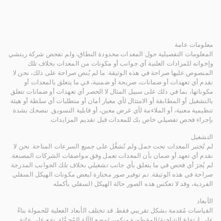
معلومات عامة
المعلومات التفصيلية حول المعدات محدودة النطاق، ولم تفحص شركة ريتشي
وإخوانه للمزادات العلنية أي جوانب أو مكونات من المعدات بخلاف تلك
المنصوص عليها صراحة في هذه الوثيقة. ما لم يُنص صراحة على ذلك، نحن لا
نقدم أي تعهدات أو ضمانات، صريحة أو ضمنية، في ما يتعلق بالمعدات أو
مكوناتها، بما في ذلك على سبيل المثال لا الحصر أي تعهدات أو ضمانات تتعلق
بالتشغيل أو المطابقة أو الامتثال لأي معيار أمان أو متطلبات أي سلطة أو هيئة
تنظيمية معنية، أو الملاءمة لأي غرض معين، أو قابلية التسويق. ننصحك بشدة
بإجراء فحص تفصيلي خاص بك للمعدات قبل تقديم المزايدات.
التشغيل
لم تُختبر المعدات تحت حمل ولم تُشغَّل على جميع السرعات المتاحة. نحن لا
نقدم أي تعهد أو ضمان بأن المعدات تعمل وفق مواصفات الشركات المصنعة.
لم يُجرَ أي فحص في ما يتعلق بأي جانب تشغيلي بخلاف تلك الجوانب المدرجة
صراحة في هذه الوثيقة. تم توفير صور مختارة لبعض مكونات الهيكل السفلي
الفردية، وقد لا تعكس هذه الصور حالة الهيكل السفلي بأكمله.
الأبعاد
القياسات مُقدمة بشكل تقريبي فقط. قد تختلف الأبعاد الفعلية للحمولة بناءً
على ارتفاع الشاحنة/المقطورة وتكوين/وضع الآلة المُحمَّلة. تقع على عاتق