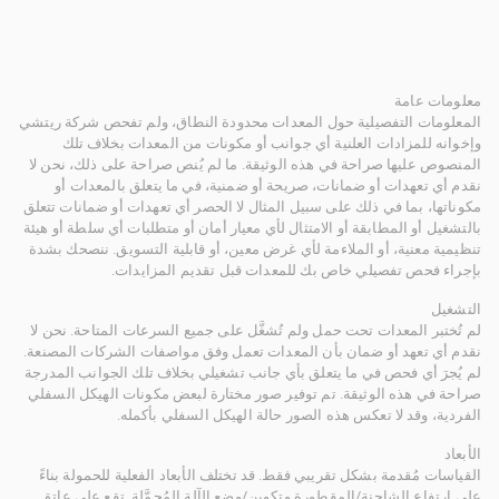
معلومات عامة
المعلومات التفصيلية حول المعدات محدودة النطاق، ولم تفحص شركة ريتشي
وإخوانه للمزادات العلنية أي جوانب أو مكونات من المعدات بخلاف تلك
المنصوص عليها صراحة في هذه الوثيقة. ما لم يُنص صراحة على ذلك، نحن لا
نقدم أي تعهدات أو ضمانات، صريحة أو ضمنية، في ما يتعلق بالمعدات أو
مكوناتها، بما في ذلك على سبيل المثال لا الحصر أي تعهدات أو ضمانات تتعلق
بالتشغيل أو المطابقة أو الامتثال لأي معيار أمان أو متطلبات أي سلطة أو هيئة
تنظيمية معنية، أو الملاءمة لأي غرض معين، أو قابلية التسويق. ننصحك بشدة
بإجراء فحص تفصيلي خاص بك للمعدات قبل تقديم المزايدات.
التشغيل
لم تُختبر المعدات تحت حمل ولم تُشغَّل على جميع السرعات المتاحة. نحن لا
نقدم أي تعهد أو ضمان بأن المعدات تعمل وفق مواصفات الشركات المصنعة.
لم يُجرَ أي فحص في ما يتعلق بأي جانب تشغيلي بخلاف تلك الجوانب المدرجة
صراحة في هذه الوثيقة. تم توفير صور مختارة لبعض مكونات الهيكل السفلي
الفردية، وقد لا تعكس هذه الصور حالة الهيكل السفلي بأكمله.
الأبعاد
القياسات مُقدمة بشكل تقريبي فقط. قد تختلف الأبعاد الفعلية للحمولة بناءً
على ارتفاع الشاحنة/المقطورة وتكوين/وضع الآلة المُحمَّلة. تقع على عاتق