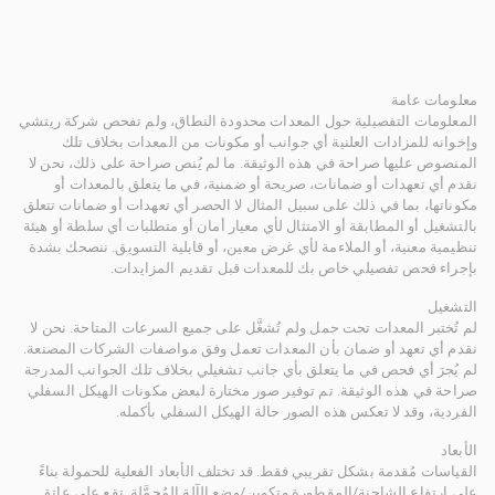
معلومات عامة
المعلومات التفصيلية حول المعدات محدودة النطاق، ولم تفحص شركة ريتشي
وإخوانه للمزادات العلنية أي جوانب أو مكونات من المعدات بخلاف تلك
المنصوص عليها صراحة في هذه الوثيقة. ما لم يُنص صراحة على ذلك، نحن لا
نقدم أي تعهدات أو ضمانات، صريحة أو ضمنية، في ما يتعلق بالمعدات أو
مكوناتها، بما في ذلك على سبيل المثال لا الحصر أي تعهدات أو ضمانات تتعلق
بالتشغيل أو المطابقة أو الامتثال لأي معيار أمان أو متطلبات أي سلطة أو هيئة
تنظيمية معنية، أو الملاءمة لأي غرض معين، أو قابلية التسويق. ننصحك بشدة
بإجراء فحص تفصيلي خاص بك للمعدات قبل تقديم المزايدات.
التشغيل
لم تُختبر المعدات تحت حمل ولم تُشغَّل على جميع السرعات المتاحة. نحن لا
نقدم أي تعهد أو ضمان بأن المعدات تعمل وفق مواصفات الشركات المصنعة.
لم يُجرَ أي فحص في ما يتعلق بأي جانب تشغيلي بخلاف تلك الجوانب المدرجة
صراحة في هذه الوثيقة. تم توفير صور مختارة لبعض مكونات الهيكل السفلي
الفردية، وقد لا تعكس هذه الصور حالة الهيكل السفلي بأكمله.
الأبعاد
القياسات مُقدمة بشكل تقريبي فقط. قد تختلف الأبعاد الفعلية للحمولة بناءً
على ارتفاع الشاحنة/المقطورة وتكوين/وضع الآلة المُحمَّلة. تقع على عاتق