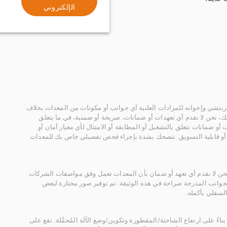
الإلكتروني
يتشي وإخوانه للمزادات العلنية أي جوانب أو مكونات من المعدات بخلاف
، نحن لا نقدم أي تعهدات أو ضمانات، صريحة أو ضمنية، في ما يتعلق
أو ضمانات تتعلق بالتشغيل أو المطابقة أو الامتثال لأي معيار أمان أو
، أو قابلية التسويق. ننصحك بشدة بإجراء فحص تفصيلي خاص بك للمعدات
 نحن لا نقدم أي تعهد أو ضمان بأن المعدات تعمل وفق مواصفات الشركات
لجوانب المدرجة صراحة في هذه الوثيقة. تم توفير صور مختارة لبعض
لسفلي بأكمله.
ناءً على ارتفاع الشاحنة/المقطورة وتكوين/وضع الآلة المُحمَّلة. تقع على