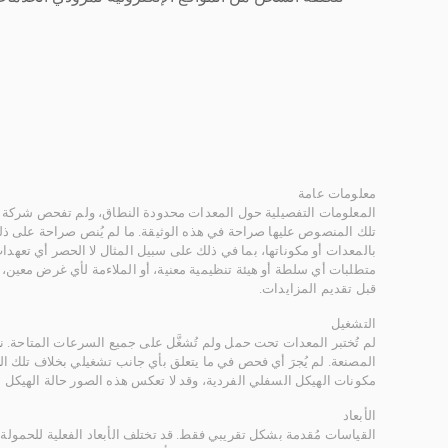
معلومات عامة
المعلومات التفصيلية حول المعدات محدودة النطاق، ولم تفحص شركة ر
تلك المنصوص عليها صراحة في هذه الوثيقة. ما لم يُنص صراحة على ذلك
بالمعدات أو مكوناتها، بما في ذلك على سبيل المثال لا الحصر أي تعهدات 
متطلبات أي سلطة أو هيئة تنظيمية معنية، أو الملاءمة لأي غرض معين
قبل تقديم المزايدات.
التشغيل
لم تُختبر المعدات تحت حمل ولم تُشغَّل على جميع السرعات المتاحة.
المصنعة. لم يُجرَ أي فحص في ما يتعلق بأي جانب تشغيلي بخلاف تلك ا
مكونات الهيكل السفلي الفردية، وقد لا تعكس هذه الصور حالة الهيكل ا
الأبعاد
القياسات مُقدمة بشكل تقريبي فقط. قد تختلف الأبعاد الفعلية للحمولة ب