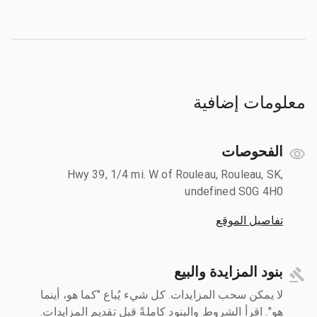
معلومات إضافية
الفحوصات
Hwy 39, 1/4 mi. W of Rouleau, Rouleau, SK,
undefined S0G 4H0
تفاصيل الموقع
بنود المزايدة والبيع
لا يمكن سحب المزايدات. كل شيء يُباع "كما هو، أينما
هو". اقرأ الشروط والبنود كاملةً قبل تقديم المزايدات.