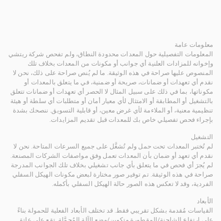
معلومات عامة
المعلومات التفصيلية حول المعدات محدودة النطاق، ولم تفحص شركة ريتشي
وإخوانه للمزادات العلنية أي جوانب أو مكونات من المعدات بخلاف تلك
المنصوص عليها صراحة في هذه الوثيقة. ما لم يُنص صراحة على ذلك، نحن لا
نقدم أي تعهدات أو ضمانات، صريحة أو ضمنية، في ما يتعلق بالمعدات أو
مكوناتها، بما في ذلك على سبيل المثال لا الحصر أي تعهدات أو ضمانات تتعلق
بالتشغيل أو المطابقة أو الامتثال لأي معيار أمان أو متطلبات أي سلطة أو هيئة
تنظيمية معنية، أو الملاءمة لأي غرض معين، أو قابلية التسويق. ننصحك بشدة
بإجراء فحص تفصيلي خاص بك للمعدات قبل تقديم المزايدات.
التشغيل
لم تُختبر المعدات تحت حمل ولم تُشغَّل على جميع السرعات المتاحة. نحن لا
نقدم أي تعهد أو ضمان بأن المعدات تعمل وفق مواصفات الشركات المصنعة.
لم يُجرَ أي فحص في ما يتعلق بأي جانب تشغيلي بخلاف تلك الجوانب المدرجة
صراحة في هذه الوثيقة. تم توفير صور مختارة لبعض مكونات الهيكل السفلي
الفردية، وقد لا تعكس هذه الصور حالة الهيكل السفلي بأكمله.
الأبعاد
القياسات مُقدمة بشكل تقريبي فقط. قد تختلف الأبعاد الفعلية للحمولة بناءً
على ارتفاع الشاحنة/المقطورة وتكوين/وضع الآلة المُحمَّلة. تقع على عاتق