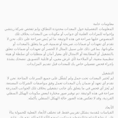
معلومات عامة
المعلومات التفصيلية حول المعدات محدودة النطاق، ولم تفحص شركة ريتشي
وإخوانه للمزادات العلنية أي جوانب أو مكونات من المعدات بخلاف تلك
المنصوص عليها صراحة في هذه الوثيقة. ما لم يُنص صراحة على ذلك، نحن لا
نقدم أي تعهدات أو ضمانات، صريحة أو ضمنية، في ما يتعلق بالمعدات أو
مكوناتها، بما في ذلك على سبيل المثال لا الحصر أي تعهدات أو ضمانات تتعلق
بالتشغيل أو المطابقة أو الامتثال لأي معيار أمان أو متطلبات أي سلطة أو هيئة
تنظيمية معنية، أو الملاءمة لأي غرض معين، أو قابلية التسويق. ننصحك بشدة
بإجراء فحص تفصيلي خاص بك للمعدات قبل تقديم المزايدات.
التشغيل
لم تُختبر المعدات تحت حمل ولم تُشغَّل على جميع السرعات المتاحة. نحن لا
نقدم أي تعهد أو ضمان بأن المعدات تعمل وفق مواصفات الشركات المصنعة.
لم يُجرَ أي فحص في ما يتعلق بأي جانب تشغيلي بخلاف تلك الجوانب المدرجة
صراحة في هذه الوثيقة. تم توفير صور مختارة لبعض مكونات الهيكل السفلي
الفردية، وقد لا تعكس هذه الصور حالة الهيكل السفلي بأكمله.
الأبعاد
القياسات مُقدمة بشكل تقريبي فقط. قد تختلف الأبعاد الفعلية للحمولة بناءً
على ارتفاع الشاحنة/المقطورة وتكوين/وضع الآلة المُحمَّلة. تقع على عاتق