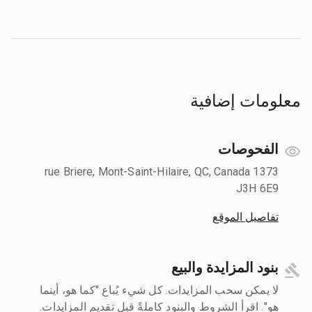
معلومات إضافية
الفحوصات
1373 rue Briere, Mont-Saint-Hilaire, QC, Canada
J3H 6E9
تفاصيل الموقع
بنود المزايدة والبيع
لا يمكن سحب المزايدات. كل شيء يُباع "كما هو، أينما
هو". اقرأ الشروط والبنود كاملةً قبل تقديم المزايدات.