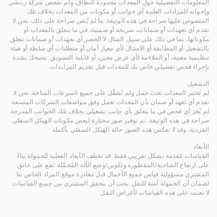
المعلومات التفصيلية حول المعدات محدودة النطاق، ولم تفحص شركة ريتشي
وإخوانه للمزادات العلنية أي جوانب أو مكونات من المعدات بخلاف تلك
المنصوص عليها صراحة في هذه الوثيقة. ما لم يُنص صراحة على ذلك، نحن لا
نقدم أي تعهدات أو ضمانات، صريحة أو ضمنية، في ما يتعلق بالمعدات أو
مكوناتها، بما في ذلك على سبيل المثال لا الحصر أي تعهدات أو ضمانات تتعلق
بالتشغيل أو المطابقة أو الامتثال لأي معيار أمان أو متطلبات أي سلطة أو هيئة
تنظيمية معنية، أو الملاءمة لأي غرض معين، أو قابلية التسويق. ننصحك بشدة
بإجراء فحص تفصيلي خاص بك للمعدات قبل تقديم المزايدات.
التشغيل
لم تُختبر المعدات تحت حمل ولم تُشغَّل على جميع السرعات المتاحة. نحن لا
نقدم أي تعهد أو ضمان بأن المعدات تعمل وفق مواصفات الشركات المصنعة.
لم يُجرَ أي فحص في ما يتعلق بأي جانب تشغيلي بخلاف تلك الجوانب المدرجة
صراحة في هذه الوثيقة. تم توفير صور مختارة لبعض مكونات الهيكل السفلي
الفردية، وقد لا تعكس هذه الصور حالة الهيكل السفلي بأكمله.
الأبعاد
القياسات مُقدمة بشكل تقريبي فقط. قد تختلف الأبعاد الفعلية للحمولة بناءً
على ارتفاع الشاحنة/المقطورة وتكوين/وضع الآلة المُحمَّلة. تقع على عاتق
المشتري مسؤولية قياس جميع الأحمال قبل مغادرة موقع المزاد الخاص بنا
لضمان أن الحمولة آمنة للنقل. يجب أن يتحقق المشتري من جميع القياسات.
لا تعتمد على هذه القياسات لأغراض النقل.