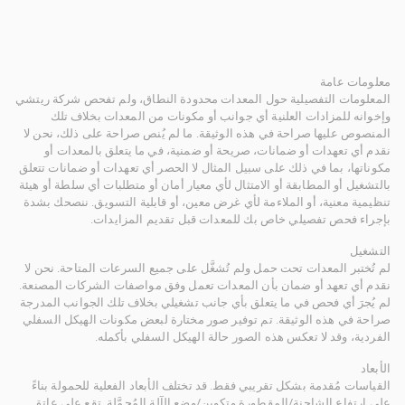
معلومات عامة
المعلومات التفصيلية حول المعدات محدودة النطاق، ولم تفحص شركة ريتشي
وإخوانه للمزادات العلنية أي جوانب أو مكونات من المعدات بخلاف تلك
المنصوص عليها صراحة في هذه الوثيقة. ما لم يُنص صراحة على ذلك، نحن لا
نقدم أي تعهدات أو ضمانات، صريحة أو ضمنية، في ما يتعلق بالمعدات أو
مكوناتها، بما في ذلك على سبيل المثال لا الحصر أي تعهدات أو ضمانات تتعلق
بالتشغيل أو المطابقة أو الامتثال لأي معيار أمان أو متطلبات أي سلطة أو هيئة
تنظيمية معنية، أو الملاءمة لأي غرض معين، أو قابلية التسويق. ننصحك بشدة
بإجراء فحص تفصيلي خاص بك للمعدات قبل تقديم المزايدات.
التشغيل
لم تُختبر المعدات تحت حمل ولم تُشغَّل على جميع السرعات المتاحة. نحن لا
نقدم أي تعهد أو ضمان بأن المعدات تعمل وفق مواصفات الشركات المصنعة.
لم يُجرَ أي فحص في ما يتعلق بأي جانب تشغيلي بخلاف تلك الجوانب المدرجة
صراحة في هذه الوثيقة. تم توفير صور مختارة لبعض مكونات الهيكل السفلي
الفردية، وقد لا تعكس هذه الصور حالة الهيكل السفلي بأكمله.
الأبعاد
القياسات مُقدمة بشكل تقريبي فقط. قد تختلف الأبعاد الفعلية للحمولة بناءً
على ارتفاع الشاحنة/المقطورة وتكوين/وضع الآلة المُحمَّلة. تقع على عاتق