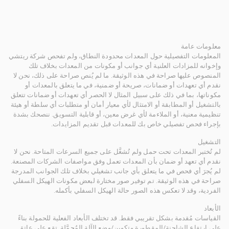
معلومات عامة
المعلومات التفصيلية حول المعدات محدودة النطاق، ولم تفحص شركة ريتشي
وإخوانه للمزادات العلنية أي جوانب أو مكونات من المعدات بخلاف تلك
المنصوص عليها صراحة في هذه الوثيقة. ما لم يُنص صراحة على ذلك، نحن لا
نقدم أي تعهدات أو ضمانات، صريحة أو ضمنية، في ما يتعلق بالمعدات أو
مكوناتها، بما في ذلك على سبيل المثال لا الحصر أي تعهدات أو ضمانات تتعلق
بالتشغيل أو المطابقة أو الامتثال لأي معيار أمان أو متطلبات أي سلطة أو هيئة
تنظيمية معنية، أو الملاءمة لأي غرض معين، أو قابلية التسويق. ننصحك بشدة
بإجراء فحص تفصيلي خاص بك للمعدات قبل تقديم المزايدات.
التشغيل
لم تُختبر المعدات تحت حمل ولم تُشغَّل على جميع السرعات المتاحة. نحن لا
نقدم أي تعهد أو ضمان بأن المعدات تعمل وفق مواصفات الشركات المصنعة.
لم يُجرَ أي فحص في ما يتعلق بأي جانب تشغيلي بخلاف تلك الجوانب المدرجة
صراحة في هذه الوثيقة. تم توفير صور مختارة لبعض مكونات الهيكل السفلي
الفردية، وقد لا تعكس هذه الصور حالة الهيكل السفلي بأكمله.
الأبعاد
القياسات مُقدمة بشكل تقريبي فقط. قد تختلف الأبعاد الفعلية للحمولة بناءً
على ارتفاع الشاحنة/المقطورة وتكوين/وضع الآلة المُحمَّلة. تقع على عاتق