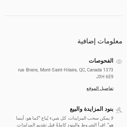
معلومات إضافية
الفحوصات
1373 rue Briere, Mont-Saint-Hilaire, QC, Canada
J3H 6E9
تفاصيل الموقع
بنود المزايدة والبيع
لا يمكن سحب المزايدات. كل شيء يُباع "كما هو، أينما
هو". اقرأ الشروط والبنود كاملةً قبل تقديم المزايدات.