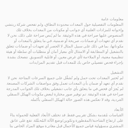
معلومات عامة
المعلومات التفصيلية حول المعدات محدودة النطاق، ولم تفحص شركة ريتشي
وإخوانه للمزادات العلنية أي جوانب أو مكونات من المعدات بخلاف تلك
المنصوص عليها صراحة في هذه الوثيقة. ما لم يُنص صراحة على ذلك، نحن لا
نقدم أي تعهدات أو ضمانات، صريحة أو ضمنية، في ما يتعلق بالمعدات أو
مكوناتها، بما في ذلك على سبيل المثال لا الحصر أي تعهدات أو ضمانات تتعلق
بالتشغيل أو المطابقة أو الامتثال لأي معيار أمان أو متطلبات أي سلطة أو هيئة
تنظيمية معنية، أو الملاءمة لأي غرض معين، أو قابلية التسويق. ننصحك بشدة
بإجراء فحص تفصيلي خاص بك للمعدات قبل تقديم المزايدات.
التشغيل
لم تُختبر المعدات تحت حمل ولم تُشغَّل على جميع السرعات المتاحة. نحن لا
نقدم أي تعهد أو ضمان بأن المعدات تعمل وفق مواصفات الشركات المصنعة.
لم يُجرَ أي فحص في ما يتعلق بأي جانب تشغيلي بخلاف تلك الجوانب المدرجة
صراحة في هذه الوثيقة. تم توفير صور مختارة لبعض مكونات الهيكل السفلي
الفردية، وقد لا تعكس هذه الصور حالة الهيكل السفلي بأكمله.
الأبعاد
القياسات مُقدمة بشكل تقريبي فقط. قد تختلف الأبعاد الفعلية للحمولة بناءً
على ارتفاع الشاحنة/المقطورة وتكوين/وضع الآلة المُحمَّلة. تقع على عاتق
المشتري مسؤولية قياس جميع الأحمال قبل مغادرة موقع المزاد الخاص بنا