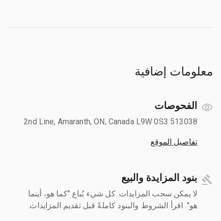
معلومات إضافية
الفحوصات
513038 2nd Line, Amaranth, ON, Canada L9W 0S3
تفاصيل الموقع
بنود المزايدة والبيع
لا يمكن سحب المزايدات. كل شيء يُباع "كما هو، أينما
هو". اقرأ الشروط والبنود كاملةً قبل تقديم المزايدات.