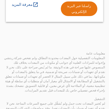
معرفة المزيد
راسلنا عبر البريد
الإلكتروني
معلومات عامة
المعلومات التفصيلية حول المعدات محدودة النطاق، ولم تفحص شركة ريتشي
وإخوانه للمزادات العلنية أي جوانب أو مكونات من المعدات بخلاف تلك
المنصوص عليها صراحة في هذه الوثيقة. ما لم يُنص صراحة على ذلك، نحن لا
نقدم أي تعهدات أو ضمانات، صريحة أو ضمنية، في ما يتعلق بالمعدات أو
مكوناتها، بما في ذلك على سبيل المثال لا الحصر أي تعهدات أو ضمانات تتعلق
بالتشغيل أو المطابقة أو الامتثال لأي معيار أمان أو متطلبات أي سلطة أو هيئة
تنظيمية معنية، أو الملاءمة لأي غرض معين، أو قابلية التسويق. ننصحك بشدة
بإجراء فحص تفصيلي خاص بك للمعدات قبل تقديم المزايدات.
التشغيل
لم تُختبر المعدات تحت حمل ولم تُشغَّل على جميع السرعات المتاحة. نحن لا
نقدم أي تعهد أو ضمان بأن المعدات تعمل وفق مواصفات الشركات المصنعة.