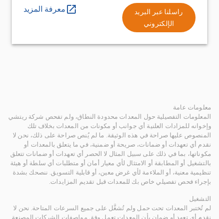
معرفة المزيد
راسلنا عبر البريد
الإلكتروني
معلومات عامة
المعلومات التفصيلية حول المعدات محدودة النطاق، ولم تفحص شركة ريتشي
وإخوانه للمزادات العلنية أي جوانب أو مكونات من المعدات بخلاف تلك
المنصوص عليها صراحة في هذه الوثيقة. ما لم يُنص صراحة على ذلك، نحن لا
نقدم أي تعهدات أو ضمانات، صريحة أو ضمنية، في ما يتعلق بالمعدات أو
مكوناتها، بما في ذلك على سبيل المثال لا الحصر أي تعهدات أو ضمانات تتعلق
بالتشغيل أو المطابقة أو الامتثال لأي معيار أمان أو متطلبات أي سلطة أو هيئة
تنظيمية معنية، أو الملاءمة لأي غرض معين، أو قابلية التسويق. ننصحك بشدة
بإجراء فحص تفصيلي خاص بك للمعدات قبل تقديم المزايدات.
التشغيل
لم تُختبر المعدات تحت حمل ولم تُشغَّل على جميع السرعات المتاحة. نحن لا
نقدم أي تعهد أو ضمان بأن المعدات تعمل وفق مواصفات الشركات المصنعة.