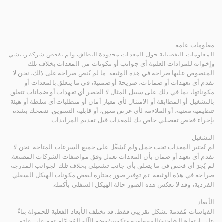
معلومات عامة
المعلومات التفصيلية حول المعدات محدودة النطاق، ولم تفحص شركة ريتشي
وإخوانه للمزادات العلنية أي جوانب أو مكونات من المعدات بخلاف تلك
المنصوص عليها صراحة في هذه الوثيقة. ما لم يُنص صراحة على ذلك، نحن لا
نقدم أي تعهدات أو ضمانات، صريحة أو ضمنية، في ما يتعلق بالمعدات أو
مكوناتها، بما في ذلك على سبيل المثال لا الحصر أي تعهدات أو ضمانات تتعلق
بالتشغيل أو المطابقة أو الامتثال لأي معيار أمان أو متطلبات أي سلطة أو هيئة
تنظيمية معنية، أو الملاءمة لأي غرض معين، أو قابلية التسويق. ننصحك بشدة
بإجراء فحص تفصيلي خاص بك للمعدات قبل تقديم المزايدات.
التشغيل
لم تُختبر المعدات تحت حمل ولم تُشغَّل على جميع السرعات المتاحة. نحن لا
نقدم أي تعهد أو ضمان بأن المعدات تعمل وفق مواصفات الشركات المصنعة.
لم يُجرَ أي فحص في ما يتعلق بأي جانب تشغيلي بخلاف تلك الجوانب المدرجة
صراحة في هذه الوثيقة. تم توفير صور مختارة لبعض مكونات الهيكل السفلي
الفردية، وقد لا تعكس هذه الصور حالة الهيكل السفلي بأكمله.
الأبعاد
القياسات مُقدمة بشكل تقريبي فقط. قد تختلف الأبعاد الفعلية للحمولة بناءً
على ارتفاع الشاحنة/المقطورة وتكوين/وضع الآلة المُحمَّلة. تقع على عاتق