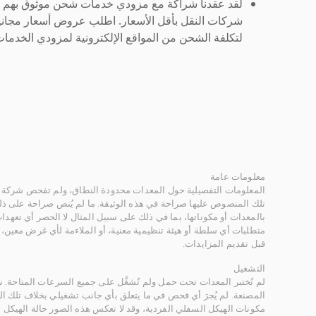
لقد عقدنا شراكة مع مزودي خدمات شحن موثوق بهم لنُ
شركات النقل بأقل الأسعار. اطلب عروض أسعار مجاني
لتكلفة الشحن من المواقع الإلكترونية لمزودي الخدمات 
معلومات عامة
المعلومات التفصيلية حول المعدات محدودة النطاق، ولم تفحص شركة ر
تلك المنصوص عليها صراحة في هذه الوثيقة. ما لم يُنص صراحة على ذلك
بالمعدات أو مكوناتها، بما في ذلك على سبيل المثال لا الحصر أي تعهدات 
متطلبات أي سلطة أو هيئة تنظيمية معنية، أو الملاءمة لأي غرض معين
قبل تقديم المزايدات.
التشغيل
لم تُختبر المعدات تحت حمل ولم تُشغَّل على جميع السرعات المتاحة.
المصنعة. لم يُجرَ أي فحص في ما يتعلق بأي جانب تشغيلي بخلاف تلك ا
مكونات الهيكل السفلي الفردية، وقد لا تعكس هذه الصور حالة الهيكل ا