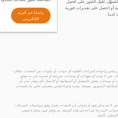
سهِّل عليك العثور على أفضل
ة أو احصل على تقديرات فورية
راسلنا عبر البريد
لدينا.
الإلكتروني
يتشي وإخوانه للمزادات العلنية أي جوانب أو مكونات من المعدات بخلاف
، نحن لا نقدم أي تعهدات أو ضمانات، صريحة أو ضمنية، في ما يتعلق
أو ضمانات تتعلق بالتشغيل أو المطابقة أو الامتثال لأي معيار أمان أو
، أو قابلية التسويق. ننصحك بشدة بإجراء فحص تفصيلي خاص بك للمعدات
 نحن لا نقدم أي تعهد أو ضمان بأن المعدات تعمل وفق مواصفات الشركات
لجوانب المدرجة صراحة في هذه الوثيقة. تم توفير صور مختارة لبعض
لسفلي بأكمله.