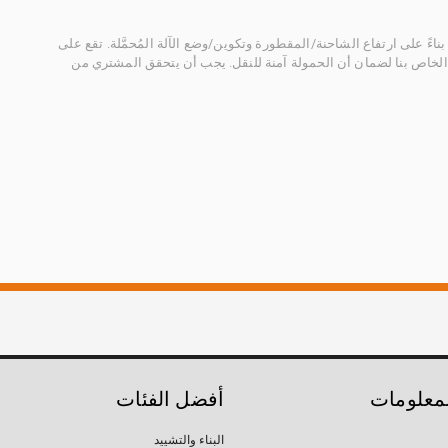
ناءً على ارتفاع الشاحنة/المقطورة وتكوين/وضع الآلة المُحمَّلة. تقع على
الخاص بنا لضمان أن الحمولة آمنة للنقل. يجب أن يتحقق المشتري من
لمعلومات
أفضل الفئات
البناء والتشييد