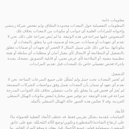
معلومات عامة
المعلومات التفصيلية حول المعدات محدودة النطاق، ولم تفحص شركة ريتشي
وإخوانه للمزادات العلنية أي جوانب أو مكونات من المعدات بخلاف تلك
المنصوص عليها صراحة في هذه الوثيقة. ما لم يُنص صراحة على ذلك، نحن لا
نقدم أي تعهدات أو ضمانات، صريحة أو ضمنية، في ما يتعلق بالمعدات أو
مكوناتها، بما في ذلك على سبيل المثال لا الحصر أي تعهدات أو ضمانات تتعلق
بالتشغيل أو المطابقة أو الامتثال لأي معيار أمان أو متطلبات أي سلطة أو هيئة
تنظيمية معنية، أو الملاءمة لأي غرض معين، أو قابلية التسويق. ننصحك بشدة
بإجراء فحص تفصيلي خاص بك للمعدات قبل تقديم المزايدات.
التشغيل
لم تُختبر المعدات تحت حمل ولم تُشغَّل على جميع السرعات المتاحة. نحن لا
نقدم أي تعهد أو ضمان بأن المعدات تعمل وفق مواصفات الشركات المصنعة.
لم يُجرَ أي فحص في ما يتعلق بأي جانب تشغيلي بخلاف تلك الجوانب المدرجة
صراحة في هذه الوثيقة. تم توفير صور مختارة لبعض مكونات الهيكل السفلي
الفردية، وقد لا تعكس هذه الصور حالة الهيكل السفلي بأكمله.
الأبعاد
القياسات مُقدمة بشكل تقريبي فقط. قد تختلف الأبعاد الفعلية للحمولة بناءً
على ارتفاع الشاحنة/المقطورة وتكوين/وضع الآلة المُحمَّلة. تقع على عاتق
المشتري مسؤولية قياس جميع الأحمال قبل مغادرة موقع المزاد الخاص بنا