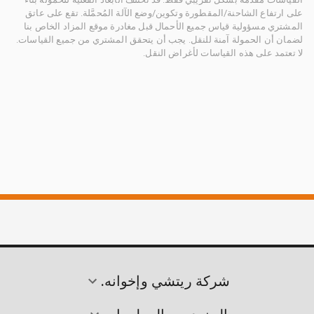
على ارتفاع الشاحنة/المقطورة وتكوين/وضع الآلة المُحمَّلة. تقع على عاتق
المشتري مسؤولية قياس جميع الأحمال قبل مغادرة موقع المزاد الخاص بنا
لضمان أن الحمولة آمنة للنقل. يجب أن يتحقق المشتري من جميع القياسات.
لا تعتمد على هذه القياسات لأغراض النقل.
شركة ريتشي وإخوانه.