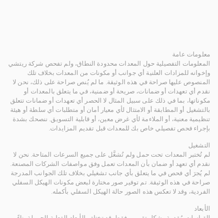
معلومات عامة
المعلومات التفصيلية حول المعدات محدودة النطاق، ولم تفحص شركة ريتشي
وإخوانه للمزادات العلنية أي جوانب أو مكونات من المعدات بخلاف تلك
المنصوص عليها صراحة في هذه الوثيقة. ما لم يُنص صراحة على ذلك، نحن لا
نقدم أي تعهدات أو ضمانات، صريحة أو ضمنية، في ما يتعلق بالمعدات أو
مكوناتها، بما في ذلك على سبيل المثال لا الحصر أي تعهدات أو ضمانات تتعلق
بالتشغيل أو المطابقة أو الامتثال لأي معيار أمان أو متطلبات أي سلطة أو هيئة
تنظيمية معنية، أو الملاءمة لأي غرض معين، أو قابلية التسويق. ننصحك بشدة
بإجراء فحص تفصيلي خاص بك للمعدات قبل تقديم المزايدات.
التشغيل
لم تُختبر المعدات تحت حمل ولم تُشغَّل على جميع السرعات المتاحة. نحن لا
نقدم أي تعهد أو ضمان بأن المعدات تعمل وفق مواصفات الشركات المصنعة.
لم يُجرَ أي فحص في ما يتعلق بأي جانب تشغيلي بخلاف تلك الجوانب المدرجة
صراحة في هذه الوثيقة. تم توفير صور مختارة لبعض مكونات الهيكل السفلي
الفردية، وقد لا تعكس هذه الصور حالة الهيكل السفلي بأكمله.
الأبعاد
القياسات مُقدمة بشكل تقريبي فقط. قد تختلف الأبعاد الفعلية للحمولة بناءً