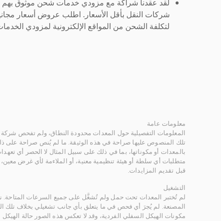
لقد عقدنا شراكة مع مزودي خدمات شحن موثوق بهم لنُ
شركات النقل بأقل الأسعار. اطلب عروض أسعار مجاني
لتكلفة الشحن من المواقع الإلكترونية لمزودي الخدمات 
معلومات عامة
المعلومات التفصيلية حول المعدات محدودة النطاق، ولم تفحص شركة ر
تلك المنصوص عليها صراحة في هذه الوثيقة. ما لم يُنص صراحة على ذلك
بالمعدات أو مكوناتها، بما في ذلك على سبيل المثال لا الحصر أي تعهدات 
متطلبات أي سلطة أو هيئة تنظيمية معنية، أو الملاءمة لأي غرض معين
قبل تقديم المزايدات.
التشغيل
لم تُختبر المعدات تحت حمل ولم تُشغَّل على جميع السرعات المتاحة.
المصنعة. لم يُجرَ أي فحص في ما يتعلق بأي جانب تشغيلي بخلاف تلك ا
مكونات الهيكل السفلي الفردية، وقد لا تعكس هذه الصور حالة الهيكل ا