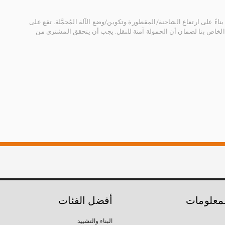
ناءً على ارتفاع الشاحنة/المقطورة وتكوين/وضع الآلة المُحمَّلة. تقع على
الخاص بنا لضمان أن الحمولة آمنة للنقل. يجب أن يتحقق المشتري من
لمعلومات
أفضل الفئات
البناء والتشييد