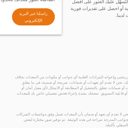
سهِّل عليك العثور على أفضل
ة أو احصل على تقديرات فورية
راسلنا عبر البريد
لدينا.
الإلكتروني
يتشي وإخوانه للمزادات العلنية أي جوانب أو مكونات من المعدات بخلاف
، نحن لا نقدم أي تعهدات أو ضمانات، صريحة أو ضمنية، في ما يتعلق
أو ضمانات تتعلق بالتشغيل أو المطابقة أو الامتثال لأي معيار أمان أو
، أو قابلية التسويق. ننصحك بشدة بإجراء فحص تفصيلي خاص بك للمعدات
 نحن لا نقدم أي تعهد أو ضمان بأن المعدات تعمل وفق مواصفات الشركات
لجوانب المدرجة صراحة في هذه الوثيقة. تم توفير صور مختارة لبعض
لسفلي بأكمله.