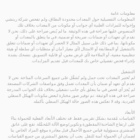
معلومات عامة
المعلومات التفصيلية حول المعدات محدودة النطاق، ولم تفحص شركة ريتشي
وإخوانه للمزادات العلنية أي جوانب أو مكونات من المعدات بخلاف تلك
المنصوص عليها صراحة في هذه الوثيقة. ما لم يُنص صراحة على ذلك، نحن لا
نقدم أي تعهدات أو ضمانات، صريحة أو ضمنية، في ما يتعلق بالمعدات أو
مكوناتها، بما في ذلك على سبيل المثال لا الحصر أي تعهدات أو ضمانات تتعلق
بالتشغيل أو المطابقة أو الامتثال لأي معيار أمان أو متطلبات أي سلطة أو هيئة
تنظيمية معنية، أو الملاءمة لأي غرض معين، أو قابلية التسويق. ننصحك بشدة
بإجراء فحص تفصيلي خاص بك للمعدات قبل تقديم المزايدات.
التشغيل
لم تُختبر المعدات تحت حمل ولم تُشغَّل على جميع السرعات المتاحة. نحن لا
نقدم أي تعهد أو ضمان بأن المعدات تعمل وفق مواصفات الشركات المصنعة.
لم يُجرَ أي فحص في ما يتعلق بأي جانب تشغيلي بخلاف تلك الجوانب المدرجة
صراحة في هذه الوثيقة. تم توفير صور مختارة لبعض مكونات الهيكل السفلي
الفردية، وقد لا تعكس هذه الصور حالة الهيكل السفلي بأكمله.
الأبعاد
القياسات مُقدمة بشكل تقريبي فقط. قد تختلف الأبعاد الفعلية للحمولة بناءً
على ارتفاع الشاحنة/المقطورة وتكوين/وضع الآلة المُحمَّلة. تقع على عاتق
المشتري مسؤولية قياس جميع الأحمال قبل مغادرة موقع المزاد الخاص بنا
لضمان أن الحمولة آمنة للنقل. يجب أن يتحقق المشتري من جميع القياسات.