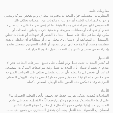
معلومات عامة
المعلومات التفصيلية حول المعدات محدودة النطاق، ولم تفحص شركة ريتشي
وإخوانه للمزادات العلنية أي جوانب أو مكونات من المعدات بخلاف تلك
المنصوص عليها صراحة في هذه الوثيقة. ما لم يُنص صراحة على ذلك، نحن لا
نقدم أي تعهدات أو ضمانات، صريحة أو ضمنية، في ما يتعلق بالمعدات أو
مكوناتها، بما في ذلك على سبيل المثال لا الحصر أي تعهدات أو ضمانات تتعلق
بالتشغيل أو المطابقة أو الامتثال لأي معيار أمان أو متطلبات أي سلطة أو هيئة
تنظيمية معنية، أو الملاءمة لأي غرض معين، أو قابلية التسويق. ننصحك بشدة
بإجراء فحص تفصيلي خاص بك للمعدات قبل تقديم المزايدات.
التشغيل
لم تُختبر المعدات تحت حمل ولم تُشغَّل على جميع السرعات المتاحة. نحن لا
نقدم أي تعهد أو ضمان بأن المعدات تعمل وفق مواصفات الشركات المصنعة.
لم يُجرَ أي فحص في ما يتعلق بأي جانب تشغيلي بخلاف تلك الجوانب المدرجة
صراحة في هذه الوثيقة. تم توفير صور مختارة لبعض مكونات الهيكل السفلي
الفردية، وقد لا تعكس هذه الصور حالة الهيكل السفلي بأكمله.
الأبعاد
القياسات مُقدمة بشكل تقريبي فقط. قد تختلف الأبعاد الفعلية للحمولة بناءً
على ارتفاع الشاحنة/المقطورة وتكوين/وضع الآلة المُحمَّلة. تقع على عاتق
المشتري مسؤولية قياس جميع الأحمال قبل مغادرة موقع المزاد الخاص بنا
لضمان أن الحمولة آمنة للنقل. يجب أن يتحقق المشتري من جميع القياسات.