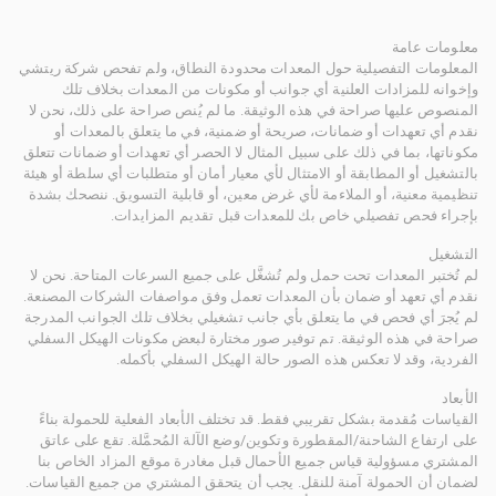
معلومات عامة
المعلومات التفصيلية حول المعدات محدودة النطاق، ولم تفحص شركة ريتشي
وإخوانه للمزادات العلنية أي جوانب أو مكونات من المعدات بخلاف تلك
المنصوص عليها صراحة في هذه الوثيقة. ما لم يُنص صراحة على ذلك، نحن لا
نقدم أي تعهدات أو ضمانات، صريحة أو ضمنية، في ما يتعلق بالمعدات أو
مكوناتها، بما في ذلك على سبيل المثال لا الحصر أي تعهدات أو ضمانات تتعلق
بالتشغيل أو المطابقة أو الامتثال لأي معيار أمان أو متطلبات أي سلطة أو هيئة
تنظيمية معنية، أو الملاءمة لأي غرض معين، أو قابلية التسويق. ننصحك بشدة
بإجراء فحص تفصيلي خاص بك للمعدات قبل تقديم المزايدات.
التشغيل
لم تُختبر المعدات تحت حمل ولم تُشغَّل على جميع السرعات المتاحة. نحن لا
نقدم أي تعهد أو ضمان بأن المعدات تعمل وفق مواصفات الشركات المصنعة.
لم يُجرَ أي فحص في ما يتعلق بأي جانب تشغيلي بخلاف تلك الجوانب المدرجة
صراحة في هذه الوثيقة. تم توفير صور مختارة لبعض مكونات الهيكل السفلي
الفردية، وقد لا تعكس هذه الصور حالة الهيكل السفلي بأكمله.
الأبعاد
القياسات مُقدمة بشكل تقريبي فقط. قد تختلف الأبعاد الفعلية للحمولة بناءً
على ارتفاع الشاحنة/المقطورة وتكوين/وضع الآلة المُحمَّلة. تقع على عاتق
المشتري مسؤولية قياس جميع الأحمال قبل مغادرة موقع المزاد الخاص بنا
لضمان أن الحمولة آمنة للنقل. يجب أن يتحقق المشتري من جميع القياسات.