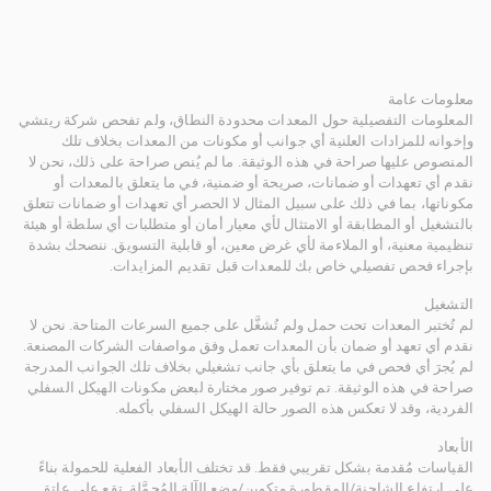
معلومات عامة
المعلومات التفصيلية حول المعدات محدودة النطاق، ولم تفحص شركة ريتشي
وإخوانه للمزادات العلنية أي جوانب أو مكونات من المعدات بخلاف تلك
المنصوص عليها صراحة في هذه الوثيقة. ما لم يُنص صراحة على ذلك، نحن لا
نقدم أي تعهدات أو ضمانات، صريحة أو ضمنية، في ما يتعلق بالمعدات أو
مكوناتها، بما في ذلك على سبيل المثال لا الحصر أي تعهدات أو ضمانات تتعلق
بالتشغيل أو المطابقة أو الامتثال لأي معيار أمان أو متطلبات أي سلطة أو هيئة
تنظيمية معنية، أو الملاءمة لأي غرض معين، أو قابلية التسويق. ننصحك بشدة
بإجراء فحص تفصيلي خاص بك للمعدات قبل تقديم المزايدات.
التشغيل
لم تُختبر المعدات تحت حمل ولم تُشغَّل على جميع السرعات المتاحة. نحن لا
نقدم أي تعهد أو ضمان بأن المعدات تعمل وفق مواصفات الشركات المصنعة.
لم يُجرَ أي فحص في ما يتعلق بأي جانب تشغيلي بخلاف تلك الجوانب المدرجة
صراحة في هذه الوثيقة. تم توفير صور مختارة لبعض مكونات الهيكل السفلي
الفردية، وقد لا تعكس هذه الصور حالة الهيكل السفلي بأكمله.
الأبعاد
القياسات مُقدمة بشكل تقريبي فقط. قد تختلف الأبعاد الفعلية للحمولة بناءً
على ارتفاع الشاحنة/المقطورة وتكوين/وضع الآلة المُحمَّلة. تقع على عاتق