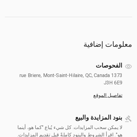
معلومات إضافية
الفحوصات
1373 rue Briere, Mont-Saint-Hilaire, QC, Canada
J3H 6E9
تفاصيل الموقع
بنود المزايدة والبيع
لا يمكن سحب المزايدات. كل شيء يُباع "كما هو، أينما
هو". اقرأ الشروط والبنود كاملةً قبل تقديم المزايدات.