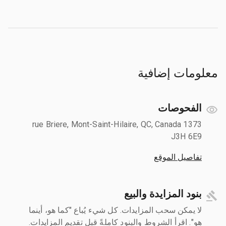
معلومات إضافية
الفحوصات
1373 rue Briere, Mont-Saint-Hilaire, QC, Canada
J3H 6E9
تفاصيل الموقع
بنود المزايدة والبيع
لا يمكن سحب المزايدات. كل شيء يُباع "كما هو، أينما
هو". اقرأ الشروط والبنود كاملةً قبل تقديم المزايدات.