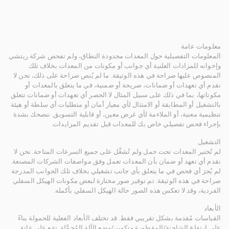
معلومات عامة
المعلومات التفصيلية حول المعدات محدودة النطاق، ولم تفحص شركة ريتشي
وإخوانه للمزادات العلنية أي جوانب أو مكونات من المعدات بخلاف تلك
المنصوص عليها صراحة في هذه الوثيقة. ما لم يُنص صراحة على ذلك، نحن لا
نقدم أي تعهدات أو ضمانات، صريحة أو ضمنية، في ما يتعلق بالمعدات أو
مكوناتها، بما في ذلك على سبيل المثال لا الحصر أي تعهدات أو ضمانات تتعلق
بالتشغيل أو المطابقة أو الامتثال لأي معيار أمان أو متطلبات أي سلطة أو هيئة
تنظيمية معنية، أو الملاءمة لأي غرض معين، أو قابلية التسويق. ننصحك بشدة
بإجراء فحص تفصيلي خاص بك للمعدات قبل تقديم المزايدات.
التشغيل
لم تُختبر المعدات تحت حمل ولم تُشغَّل على جميع السرعات المتاحة. نحن لا
نقدم أي تعهد أو ضمان بأن المعدات تعمل وفق مواصفات الشركات المصنعة.
لم يُجرَ أي فحص في ما يتعلق بأي جانب تشغيلي بخلاف تلك الجوانب المدرجة
صراحة في هذه الوثيقة. تم توفير صور مختارة لبعض مكونات الهيكل السفلي
الفردية، وقد لا تعكس هذه الصور حالة الهيكل السفلي بأكمله.
الأبعاد
القياسات مُقدمة بشكل تقريبي فقط. قد تختلف الأبعاد الفعلية للحمولة بناءً
على ارتفاع الشاحنة/المقطورة وتكوين/وضع الآلة المُحمَّلة. تقع على عاتق