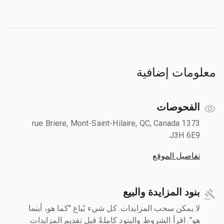
معلومات إضافية
الفحوصات
1373 rue Briere, Mont-Saint-Hilaire, QC, Canada
J3H 6E9
تفاصيل الموقع
بنود المزايدة والبيع
لا يمكن سحب المزايدات. كل شيء يُباع "كما هو، أينما
هو". اقرأ الشروط والبنود كاملةً قبل تقديم المزايدات.