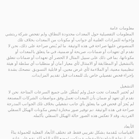
معلومات عامة
المعلومات التفصيلية حول المعدات محدودة النطاق، ولم تفحص شركة ريتشي
وإخوانه للمزادات العلنية أي جوانب أو مكونات من المعدات بخلاف تلك
المنصوص عليها صراحة في هذه الوثيقة. ما لم يُنص صراحة على ذلك، نحن لا
نقدم أي تعهدات أو ضمانات، صريحة أو ضمنية، في ما يتعلق بالمعدات أو
مكوناتها، بما في ذلك على سبيل المثال لا الحصر أي تعهدات أو ضمانات تتعلق
بالتشغيل أو المطابقة أو الامتثال لأي معيار أمان أو متطلبات أي سلطة أو هيئة
تنظيمية معنية، أو الملاءمة لأي غرض معين، أو قابلية التسويق. ننصحك بشدة
بإجراء فحص تفصيلي خاص بك للمعدات قبل تقديم المزايدات.
التشغيل
لم تُختبر المعدات تحت حمل ولم تُشغَّل على جميع السرعات المتاحة. نحن لا
نقدم أي تعهد أو ضمان بأن المعدات تعمل وفق مواصفات الشركات المصنعة.
لم يُجرَ أي فحص في ما يتعلق بأي جانب تشغيلي بخلاف تلك الجوانب المدرجة
صراحة في هذه الوثيقة. تم توفير صور مختارة لبعض مكونات الهيكل السفلي
الفردية، وقد لا تعكس هذه الصور حالة الهيكل السفلي بأكمله.
الأبعاد
القياسات مُقدمة بشكل تقريبي فقط. قد تختلف الأبعاد الفعلية للحمولة بناءً
على ارتفاع الشاحنة/المقطورة وتكوين/وضع الآلة المُحمَّلة. تقع على عاتق