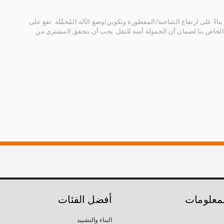
ناءً على ارتفاع الشاحنة/المقطورة وتكوين/وضع الآلة المُحمَّلة. تقع على
الخاص بنا لضمان أن الحمولة آمنة للنقل. يجب أن يتحقق المشتري من
لمعلومات
أفضل الفئات
البناء والتشييد