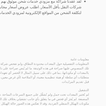
لقد عقدنا شراكة مع مزودي خدمات شحن موثوق بهم لنُ
شركات النقل بأقل الأسعار. اطلب عروض أسعار مجاني
لتكلفة الشحن من المواقع الإلكترونية لمزودي الخدمات 
معلومات عامة
المعلومات التفصيلية حول المعدات محدودة النطاق، ولم تفحص شركة ر
تلك المنصوص عليها صراحة في هذه الوثيقة. ما لم يُنص صراحة على ذلك
بالمعدات أو مكوناتها، بما في ذلك على سبيل المثال لا الحصر أي تعهدات 
متطلبات أي سلطة أو هيئة تنظيمية معنية، أو الملاءمة لأي غرض معين
قبل تقديم المزايدات.
التشغيل
لم تُختبر المعدات تحت حمل ولم تُشغَّل على جميع السرعات المتاحة.
المصنعة. لم يُجرَ أي فحص في ما يتعلق بأي جانب تشغيلي بخلاف تلك ا
مكونات الهيكل السفلي الفردية، وقد لا تعكس هذه الصور حالة الهيكل ا