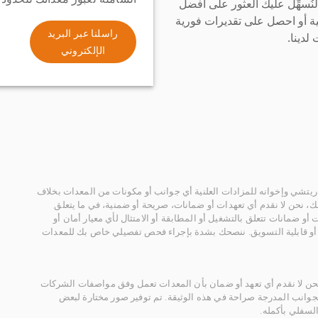
سهِّل عليك العثور على أفضل
ة أو احصل على تقديرات فورية
راسلنا عبر البريد
لدينا.
الإلكتروني
يتشي وإخوانه للمزادات العلنية أي جوانب أو مكونات من المعدات بخلاف
، نحن لا نقدم أي تعهدات أو ضمانات، صريحة أو ضمنية، في ما يتعلق
أو ضمانات تتعلق بالتشغيل أو المطابقة أو الامتثال لأي معيار أمان أو
، أو قابلية التسويق. ننصحك بشدة بإجراء فحص تفصيلي خاص بك للمعدات
 نحن لا نقدم أي تعهد أو ضمان بأن المعدات تعمل وفق مواصفات الشركات
لجوانب المدرجة صراحة في هذه الوثيقة. تم توفير صور مختارة لبعض
لسفلي بأكمله.