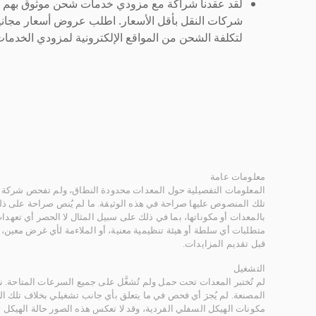
لقد عقدنا شراكة مع مزودي خدمات شحن موثوق بهم لنُ
شركات النقل بأقل الأسعار. اطلب عروض أسعار مجاني
لتكلفة الشحن من المواقع الإلكترونية لمزودي الخدمات 
معلومات عامة
المعلومات التفصيلية حول المعدات محدودة النطاق، ولم تفحص شركة ر
تلك المنصوص عليها صراحة في هذه الوثيقة. ما لم يُنص صراحة على ذلك
بالمعدات أو مكوناتها، بما في ذلك على سبيل المثال لا الحصر أي تعهدات 
متطلبات أي سلطة أو هيئة تنظيمية معنية، أو الملاءمة لأي غرض معين
قبل تقديم المزايدات.
التشغيل
لم تُختبر المعدات تحت حمل ولم تُشغَّل على جميع السرعات المتاحة.
المصنعة. لم يُجرَ أي فحص في ما يتعلق بأي جانب تشغيلي بخلاف تلك ا
مكونات الهيكل السفلي الفردية، وقد لا تعكس هذه الصور حالة الهيكل ا