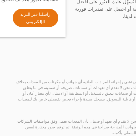
سهِّل عليك العثور على أفضل
ة أو احصل على تقديرات فورية
راسلنا عبر البريد
لدينا.
الإلكتروني
يتشي وإخوانه للمزادات العلنية أي جوانب أو مكونات من المعدات بخلاف
، نحن لا نقدم أي تعهدات أو ضمانات، صريحة أو ضمنية، في ما يتعلق
أو ضمانات تتعلق بالتشغيل أو المطابقة أو الامتثال لأي معيار أمان أو
، أو قابلية التسويق. ننصحك بشدة بإجراء فحص تفصيلي خاص بك للمعدات
 نحن لا نقدم أي تعهد أو ضمان بأن المعدات تعمل وفق مواصفات الشركات
لجوانب المدرجة صراحة في هذه الوثيقة. تم توفير صور مختارة لبعض
لسفلي بأكمله.