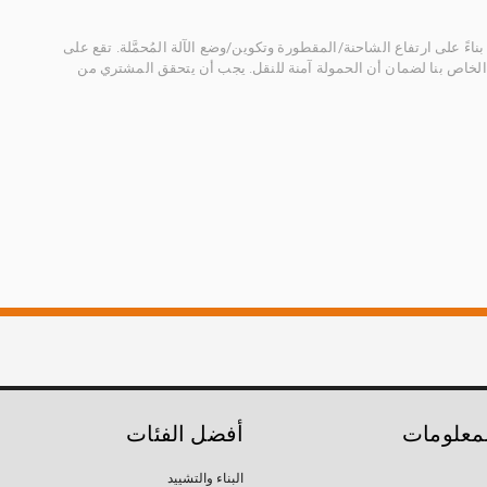
ناءً على ارتفاع الشاحنة/المقطورة وتكوين/وضع الآلة المُحمَّلة. تقع على
الخاص بنا لضمان أن الحمولة آمنة للنقل. يجب أن يتحقق المشتري من
لمعلومات
أفضل الفئات
البناء والتشييد