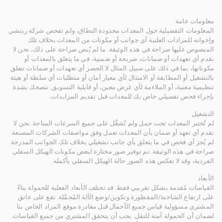
معلومات عامة
المعلومات التفصيلية حول المعدات محدودة النطاق، ولم تفحص شركة ريتشي
وإخوانه للمزادات العلنية أي جوانب أو مكونات من المعدات بخلاف تلك
المنصوص عليها صراحة في هذه الوثيقة. ما لم يُنص صراحة على ذلك، نحن لا
نقدم أي تعهدات أو ضمانات، صريحة أو ضمنية، في ما يتعلق بالمعدات أو
مكوناتها، بما في ذلك على سبيل المثال لا الحصر أي تعهدات أو ضمانات تتعلق
بالتشغيل أو المطابقة أو الامتثال لأي معيار أمان أو متطلبات أي سلطة أو هيئة
تنظيمية معنية، أو الملاءمة لأي غرض معين، أو قابلية التسويق. ننصحك بشدة
بإجراء فحص تفصيلي خاص بك للمعدات قبل تقديم المزايدات.
التشغيل
لم تُختبر المعدات تحت حمل ولم تُشغَّل على جميع السرعات المتاحة. نحن لا
نقدم أي تعهد أو ضمان بأن المعدات تعمل وفق مواصفات الشركات المصنعة.
لم يُجرَ أي فحص في ما يتعلق بأي جانب تشغيلي بخلاف تلك الجوانب المدرجة
صراحة في هذه الوثيقة. تم توفير صور مختارة لبعض مكونات الهيكل السفلي
الفردية، وقد لا تعكس هذه الصور حالة الهيكل السفلي بأكمله.
الأبعاد
القياسات مُقدمة بشكل تقريبي فقط. قد تختلف الأبعاد الفعلية للحمولة بناءً
على ارتفاع الشاحنة/المقطورة وتكوين/وضع الآلة المُحمَّلة. تقع على عاتق
المشتري مسؤولية قياس جميع الأحمال قبل مغادرة موقع المزاد الخاص بنا
لضمان أن الحمولة آمنة للنقل. يجب أن يتحقق المشتري من جميع القياسات.